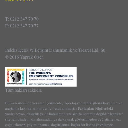
T: 0212 347 70 70
F: 0212 347 70 77
İndeks İçerik ve İletişim Danışmanlık ve Ticaret Ltd. Şti.
© 2016 Yaprak Özer.
Tüm hakları saklıdır.
Bu web sitesinde yer alan içeriklerde, röportaj yapılan kişilerin beyanları ve
araştırma kaynaklarının verileri esas alınmıştır. Paylaşılan bilgilerdeki
yanlış beyan, eksiklik ya da hatalardan site sahibi sorumlu değildir. İçerikler
site sahibinden izin alınmadan ya da kaynak gösterilmeden değiştirilemez,
çoğaltılamaz, yayımlanamaz, dağıtılamaz, başka bir lisana çevrilemez.