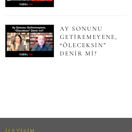
AY SONUNU
GETIREMEYENE,
“ÖLECEKSIN”
DENIR MI?
İLETİŞİM