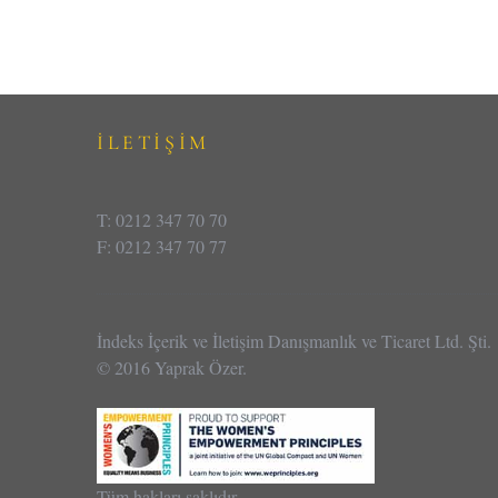
İLETİŞİM
T: 0212 347 70 70
F: 0212 347 70 77
İndeks İçerik ve İletişim Danışmanlık ve Ticaret Ltd. Şti.
© 2016 Yaprak Özer.
Tüm hakları saklıdır.