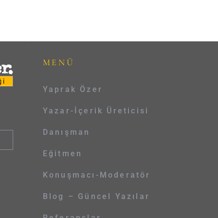
MENÜ
Yaprak Özer
Yazar-İçerik Üreticisi
Danışman
Eğitmen
Konuşmacı-Moderatör
Blog – Güncel Yazılar
Referanslar