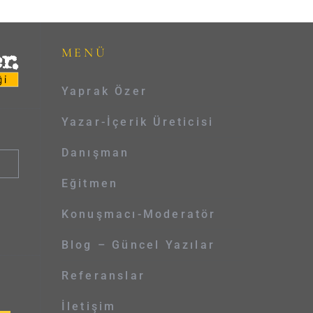
MENÜ
Yaprak Özer
Yazar-İçerik Üreticisi
Danışman
Eğitmen
Konuşmacı-Moderatör
Blog – Güncel Yazılar
Referanslar
İletişim