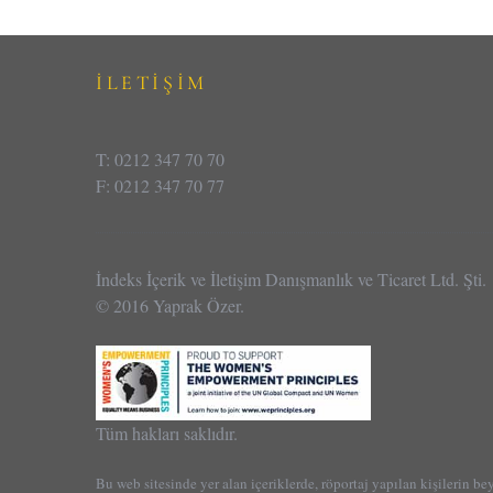
İLETİŞİM
T: 0212 347 70 70
F: 0212 347 70 77
İndeks İçerik ve İletişim Danışmanlık ve Ticaret Ltd. Şti.
© 2016 Yaprak Özer.
Tüm hakları saklıdır.
Bu web sitesinde yer alan içeriklerde, röportaj yapılan kişilerin be