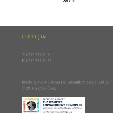
Devamı
İLETİŞİM
T: 0212 347 70 70
F: 0212 347 70 77
İndeks İçerik ve İletişim Danışmanlık ve Ticaret Ltd. Şti.
© 2016 Yaprak Özer.