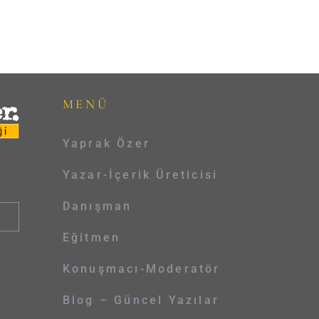
MENÜ
Yaprak Özer
Yazar-İçerik Üreticisi
Danışman
Eğitmen
Konuşmacı-Moderatör
Blog – Güncel Yazılar