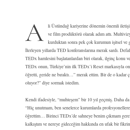
A
li Üstündağ kariyerine dönemin önemli iletiş
ve film prodüktörü olarak adım attı. Multivizy
kurduktan sonra pek çok kurumun işitsel ve g
İlerleyen yıllarda TED konferanslarına merak sardı. Defala
TEDx hamlesini başlatanlardan biri olarak, ilginç konu v
TEDx onun, Türkiye’nin ilk TEDx’i Reset markasıyla onun
öğretti, geride ne bıraktı…” merak ettim. Bir de o kadar 
oluyor?” diye sormak istedim.
Kendi ifadesiyle, “muhteşem” bir 10 yıl geçmiş. Daha da 
“Hiç unutmam, ben senelerce kurumlarda profesyonellere 
öğrettim… Birinci TEDx’de sahneye benim çıkmam gerekt
kalkıştım ve nereye gideceğim hakkında en ufak bir fikri