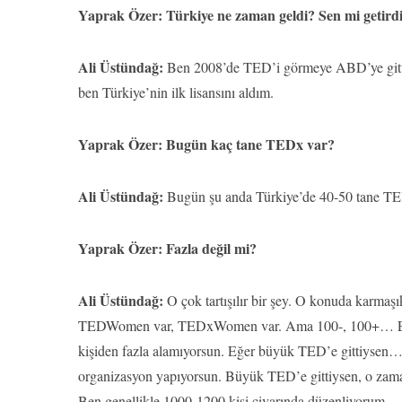
Yaprak Özer: Türkiye ne zaman geldi? Sen mi getirdi
Ali Üstündağ:
Ben 2008’de TED’i görmeye ABD’ye gitt
ben Türkiye’nin ilk lisansını aldım.
Yaprak Özer: Bugün kaç tane TEDx var?
Ali Üstündağ:
Bugün şu anda Türkiye’de 40-50 tane TE
Yaprak Özer: Fazla değil mi?
Ali Üstündağ:
O çok tartışılır bir şey. O konuda karmaş
TEDWomen var, TEDxWomen var. Ama 100-, 100+… Eğer
kişiden fazla alamıyorsun. Eğer büyük TED’e gittiysen…
organizasyon yapıyorsun. Büyük TED’e gittiysen, o zaman
Ben genellikle 1000-1200 kişi civarında düzenliyorum…