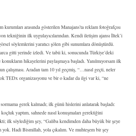
im kurumları arasında gösterilen Manajans’ta reklam fotoğrafçısı
on tekniğinin ilk uygulayıcılarından. Kendi iletişim ajansı İltek’i
örsel söylemlerini yaratıcı şölen gibi sunumlara dönüştürdü.
rca gitti yerinde izledi. Ve tabii ki, sonucunda Türkiye’deki
e konukların hikayelerini paylaşmaya başladı. Yanılmıyorsam ilk
 çalışması. Aradan tam 10 yıl geçmiş, “…nasıl geçti, neler
çok TEDx organizasyonu ve bir o kadar da ilgi var ki, “ne
sormama gerek kalmadı; ilk günü hislerini anlatarak başladı:
koçluk yaptım, sahnede nasıl konuşmaları gerektiğini
i; ilk söylediğim şey, “Galiba kendimden daha büyük bir şeye
m yok. Hadi Bismillah, yola çıkalım. Ve muhteşem bir şey