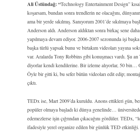
Ali Üstündağ: “
Technology Entertainment Design” kısa
koşarsam, bundan sonra trendlerin ne olacağını, dünyanı
ama bir yerde sıkılmış. Sanıyorum 2001’de sıkılmaya başl
Anderson aldı. Anderson aldıktan sonra birkaç sene da
yapılmaya devam ediyor. 2006-2007 sezonunda işi başka tü
başka türlü yapsak bunu ve birtakım videoları yayına soks
var. Aralarda Tony Robbins gibi konuşmacı vardı. Şu an T
diyorlar kendi kendilerine. Bir izleme alıyorlar, 50 bin… 
Öyle bir gitti ki, bu sefer bütün videoları edit edip; m
çıktı.
TEDx ise, Mart 2009’da kuruldu. Anons ettikleri gün, ben
popüler olmaya başladı ki dünya genelinde… üniversitede, 
edemezlerse işin çığrından çıkacağını gördüler. TEDx, “
ifadesiyle yerel organize edilen bir günlük TED etkinliğ