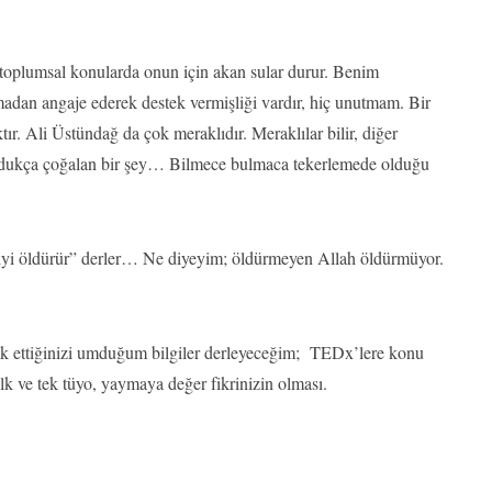
i toplumsal konularda onun için akan sular durur. Benim
madan angaje ederek destek vermişliği vardır, hiç unutmam. Bir
tır. Ali Üstündağ da çok meraklıdır. Meraklılar bilir, diğer
durdukça çoğalan bir şey… Bilmece bulmaca tekerlemede olduğu
ediyi öldürür” derler… Ne diyeyim; öldürmeyen Allah öldürmüyor.
ak ettiğinizi umduğum bilgiler derleyeceğim; TEDx’lere konu
İlk ve tek tüyo, yaymaya değer fikrinizin olması.