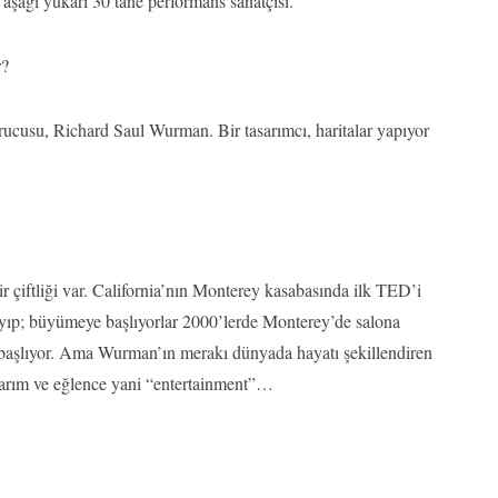
 aşağı yukarı 30 tane performans sanatçısı.
r?
rucusu, Richard Saul Wurman. Bir tasarımcı, haritalar yapıyor
r çiftliği var. California’nın Monterey kasabasında ilk TED’i
şlayıp; büyümeye başlıyorlar 2000’lerde Monterey’de salona
 başlıyor. Ama Wurman’ın merakı dünyada hayatı şekillendiren
asarım ve eğlence yani “entertainment”…