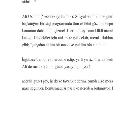
oldu!…”
Ali Üstündağ eski ve iyi bir dost. Sosyal sorumluluk gib
başlattığım bir staj programında tüm ekibini gözünü kırp
konunun daha altını çizmek isterim, başarının kilidi merak
kategorisindekiler için anlamsız gelecektir, merak, dol
gibi; “çarşıdan aldım bir tane eve geldim bin tane!…”
İngilizce’den direkt tercüme edip, yerli yersiz “merak k
Ali de merakıyla bir güzel yaşayıp gidiyor!
Merak güzel şey, herkese tavsiye ederim. Şimdi size mer
nasıl seçiliyor, konuşmacılar nasıl ve nereden bulunuyor. 