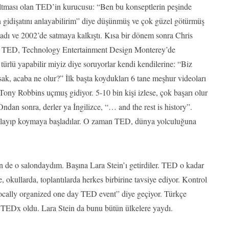
ltması olan TED’in kurucusu: “Ben bu konseptlerin peşinde
n gidişatını anlayabilirim” diye düşünmüş ve çok güzel götürmüş
adı ve 2002’de satmaya kalkıştı. Kısa bir dönem sonra Chris
ha TED, Technology Entertainment Design Monterey’de
rlü yapabilir miyiz diye soruyorlar kendi kendilerine: “Biz
ak, acaba ne olur?” İlk başta koydukları 6 tane meşhur videoları
ony Robbins uçmuş gidiyor. 5-10 bin kişi izlese, çok başarı olur
Ondan sonra, derler ya İngilizce, “… and the rest is history”.
ontajlayıp koymaya başladılar. O zaman TED, dünya yolculuğuna
 de o salondaydım. Başına Lara Stein’ı getirdiler. TED o kadar
okullarda, toplantılarda herkes birbirine tavsiye ediyor. Kontrol
locally organized one day TED event” diye geçiyor. Türkçe
i. TEDx oldu. Lara Stein da bunu bütün ülkelere yaydı.