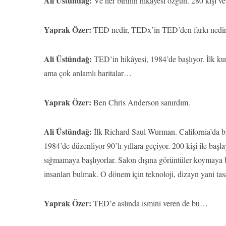
Ali Üstündağ:
Ve her birinin hikâyesi özgün. 280 kişi ve
Yaprak Özer:
TED nedir, TEDx’in TED’den farkı nedi
Ali Üstündağ:
TED’in hikâyesi, 1984’de başlıyor. İlk ku
ama çok anlamlı haritalar…
Yaprak Özer:
Ben Chris Anderson sanırdım.
Ali Üstündağ:
İlk Richard Saul Wurman. California’da bi
1984’de düzenliyor 90’lı yıllara geçiyor. 200 kişi ile ba
sığmamaya başlıyorlar. Salon dışına görüntüler koymaya
insanları bulmak. O dönem için teknoloji, dizayn yani t
Yaprak Özer:
TED’e aslında ismini veren de bu…