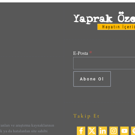
*
E-Posta
Takip Et
yanları ve araştırma kaynaklarının
ik ya da hatalardan site sahibi