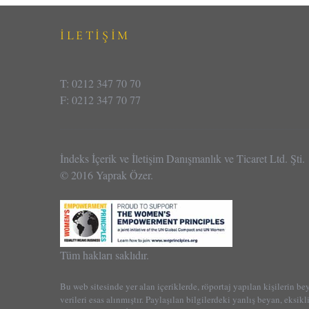
İLETİŞİM
T: 0212 347 70 70
F: 0212 347 70 77
İndeks İçerik ve İletişim Danışmanlık ve Ticaret Ltd. Şti.
© 2016 Yaprak Özer.
Tüm hakları saklıdır.
Bu web sitesinde yer alan içeriklerde, röportaj yapılan kişilerin be
verileri esas alınmıştır. Paylaşılan bilgilerdeki yanlış beyan, eksikl