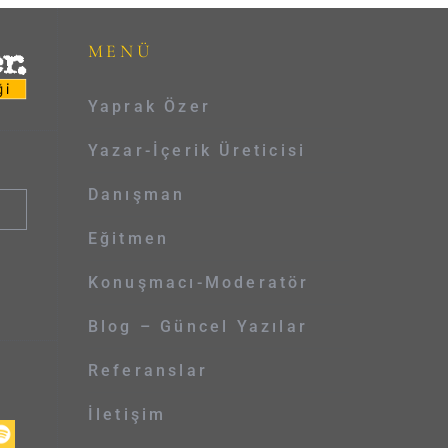
MENÜ
Yaprak Özer
Yazar-İçerik Üreticisi
Danışman
Eğitmen
Konuşmacı-Moderatör
Blog – Güncel Yazılar
Referanslar
İletişim