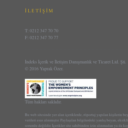
İLETİŞİM
T: 0212 347 70 70
F: 0212 347 70 77
İndeks İçerik ve İletişim Danışmanlık ve Ticaret Ltd. Şti.
© 2016 Yaprak Özer.
Tüm hakları saklıdır.
Bu web sitesinde yer alan içeriklerde, röportaj yapılan kişilerin be
verileri esas alınmıştır. Paylaşılan bilgilerdeki yanlış beyan, eksikl
sorumlu değildir. İçerikler site sahibinden izin alınmadan ya da k