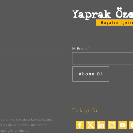
*
E-Posta
Takip Et
yanları ve araştırma kaynaklarının
ik ya da hatalardan site sahibi
aynak gösterilmeden