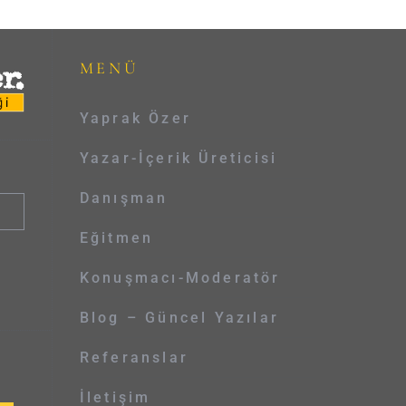
MENÜ
Yaprak Özer
Yazar-İçerik Üreticisi
Danışman
Eğitmen
Konuşmacı-Moderatör
Blog – Güncel Yazılar
Referanslar
İletişim