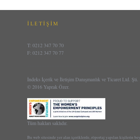
İLETİŞİM
T: 0212 347 70 70
F: 0212 347 70 77
İndeks İçerik ve İletişim Danışmanlık ve Ticaret Ltd. Şti.
© 2016 Yaprak Özer.
Tüm hakları saklıdır.
Bu web sitesinde yer alan içeriklerde, röportaj yapılan kişilerin be