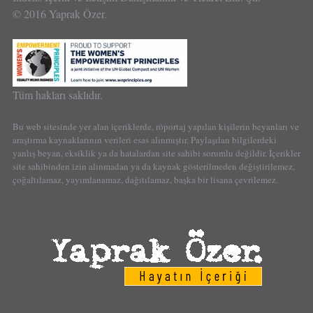
© 2016 Yaprak Özer.
Tüm hakları saklıdır.
Bu web sitesinde yer alan içeriklerde, röportaj yapılan kişilerin beyanları ve
araştırma kaynaklarının verileri esas alınmıştır. Paylaşılan bilgilerdeki
yanlış beyan, eksiklik ya da hatalardan site sahibi sorumlu değildir. İçerikler
site sahibinden izin alınmadan ya da kaynak gösterilmeden değiştirilemez,
çoğaltılamaz, yayımlanamaz, dağıtılamaz, başka bir lisana çevrilemez.