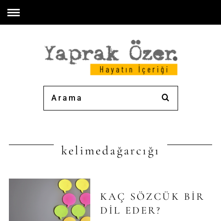
kelimedağarcığı
KAÇ SÖZCÜK BIR
DIL EDER?