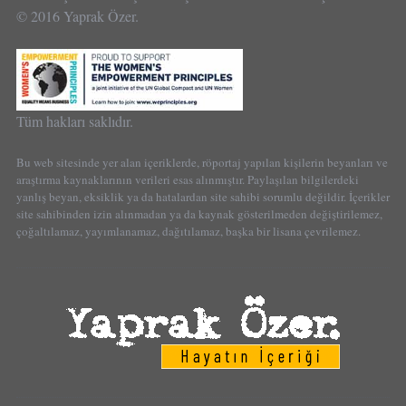
© 2016 Yaprak Özer.
Tüm hakları saklıdır.
Bu web sitesinde yer alan içeriklerde, röportaj yapılan kişilerin beyanları ve
araştırma kaynaklarının verileri esas alınmıştır. Paylaşılan bilgilerdeki
yanlış beyan, eksiklik ya da hatalardan site sahibi sorumlu değildir. İçerikler
site sahibinden izin alınmadan ya da kaynak gösterilmeden değiştirilemez,
çoğaltılamaz, yayımlanamaz, dağıtılamaz, başka bir lisana çevrilemez.