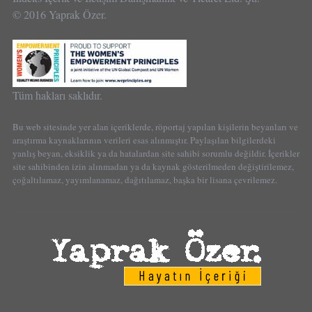
© 2016 Yaprak Özer.
Tüm hakları saklıdır.
Bu web sitesinde yer alan içeriklerde, röportaj yapılan kişilerin beyanları ve
araştırma kaynaklarının verileri esas alınmıştır. Paylaşılan bilgilerdeki
yanlış beyan, eksiklik ya da hatalardan site sahibi sorumlu değildir. İçerikler
site sahibinden izin alınmadan ya da kaynak gösterilmeden değiştirilemez,
çoğaltılamaz, yayımlanamaz, dağıtılamaz, başka bir lisana çevrilemez.