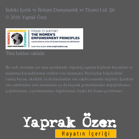
İndeks İçerik ve İletişim Danışmanlık ve Ticaret Ltd. Şti.
© 2016 Yaprak Özer.
Tüm hakları saklıdır.
Bu web sitesinde yer alan içeriklerde, röportaj yapılan kişilerin beyanları ve
araştırma kaynaklarının verileri esas alınmıştır. Paylaşılan bilgilerdeki
yanlış beyan, eksiklik ya da hatalardan site sahibi sorumlu değildir. İçerikler
site sahibinden izin alınmadan ya da kaynak gösterilmeden değiştirilemez,
çoğaltılamaz, yayımlanamaz, dağıtılamaz, başka bir lisana çevrilemez.