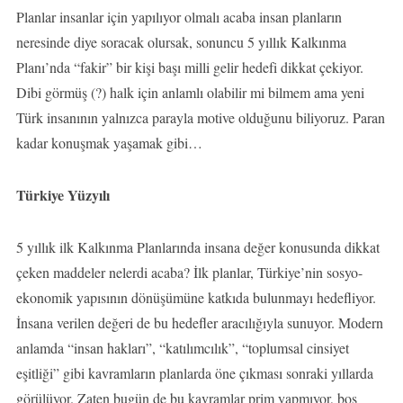
Planlar insanlar için yapılıyor olmalı acaba insan planların
neresinde diye soracak olursak, sonuncu 5 yıllık Kalkınma
Planı’nda “fakir” bir kişi başı milli gelir hedefi dikkat çekiyor.
Dibi görmüş (?) halk için anlamlı olabilir mi bilmem ama yeni
Türk insanının yalnızca parayla motive olduğunu biliyoruz. Paran
kadar konuşmak yaşamak gibi…
Türkiye Yüzyılı
5 yıllık ilk Kalkınma Planlarında insana değer konusunda dikkat
çeken maddeler nelerdi acaba? İlk planlar, Türkiye’nin sosyo-
ekonomik yapısının dönüşümüne katkıda bulunmayı hedefliyor.
İnsana verilen değeri de bu hedefler aracılığıyla sunuyor. Modern
anlamda “insan hakları”, “katılımcılık”, “toplumsal cinsiyet
eşitliği” gibi kavramların planlarda öne çıkması sonraki yıllarda
görülüyor. Zaten bugün de bu kavramlar prim yapmıyor, boş