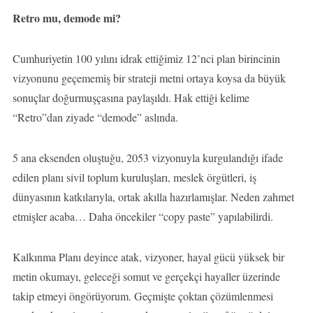
Retro mu, demode mi?
Cumhuriyetin 100 yılını idrak ettiğimiz 12’nci plan birincinin
vizyonunu geçememiş bir strateji metni ortaya koysa da büyük
sonuçlar doğurmuşçasına paylaşıldı. Hak ettiği kelime
“Retro”dan ziyade “demode” aslında.
5 ana eksenden oluştuğu, 2053 vizyonuyla kurgulandığı ifade
edilen planı sivil toplum kuruluşları, meslek örgütleri, iş
dünyasının katkılarıyla, ortak akılla hazırlamışlar. Neden zahmet
etmişler acaba… Daha öncekiler “copy paste” yapılabilirdi.
Kalkınma Planı deyince atak, vizyoner, hayal gücü yüksek bir
metin okumayı, geleceği somut ve gerçekçi hayaller üzerinde
takip etmeyi öngörüyorum. Geçmişte çoktan çözümlenmesi