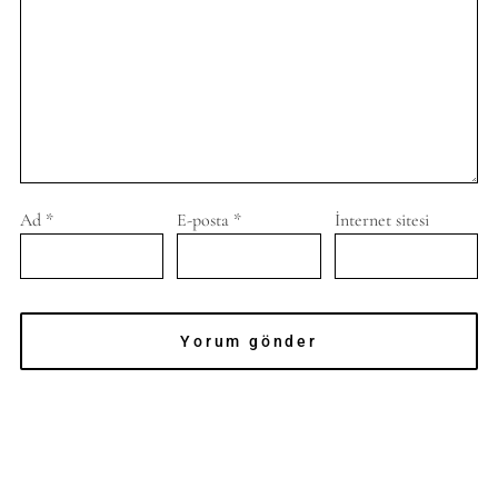
Ad
*
E-posta
*
İnternet sitesi