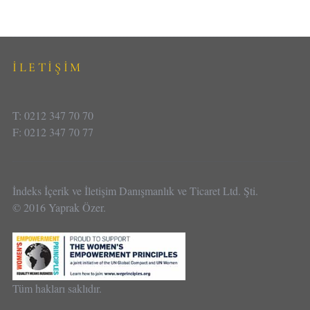
İLETİŞİM
T: 0212 347 70 70
F: 0212 347 70 77
İndeks İçerik ve İletişim Danışmanlık ve Ticaret Ltd. Şti.
© 2016 Yaprak Özer.
Tüm hakları saklıdır.