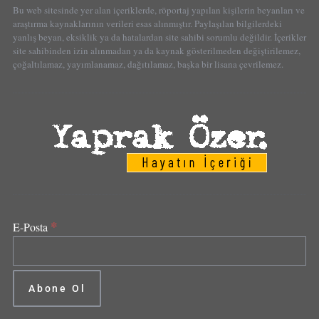
Bu web sitesinde yer alan içeriklerde, röportaj yapılan kişilerin beyanları ve
araştırma kaynaklarının verileri esas alınmıştır. Paylaşılan bilgilerdeki
yanlış beyan, eksiklik ya da hatalardan site sahibi sorumlu değildir. İçerikler
site sahibinden izin alınmadan ya da kaynak gösterilmeden değiştirilemez,
çoğaltılamaz, yayımlanamaz, dağıtılamaz, başka bir lisana çevrilemez.
*
E-Posta