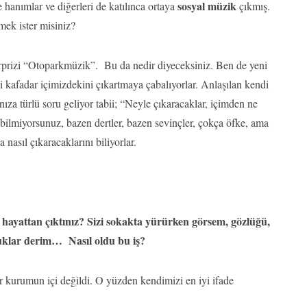
sosyal müzik
hanımlar ve diğerleri de katılınca ortaya
çıkmış.
mek ister misiniz?
rprizi “Otoparkmüzik”. Bu da nedir diyeceksiniz. Ben de yeni
afadar içimizdekini çıkartmaya çabalıyorlar. Anlaşılan kendi
nıza türlü soru geliyor tabii; “Neyle çıkaracaklar, içimden ne
bilmiyorsunuz, bazen dertler, bazen sevinçler, çokça öfke, ama
asıl çıkaracaklarını biliyorlar.
hayattan çıktınız? Sizi sokakta yürürken görsem, gözlüğü,
cuklar derim… Nasıl oldu bu iş?
r kurumun içi değildi. O yüzden kendimizi en iyi ifade