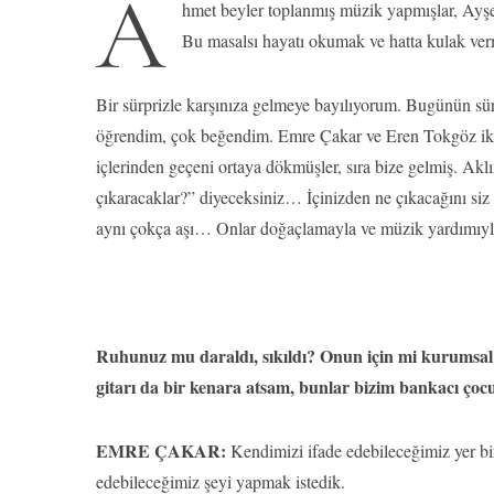
A
hmet beyler toplanmış müzik yapmışlar, Ayşe 
Bu masalsı hayatı okumak ve hatta kulak ver
Bir sürprizle karşınıza gelmeye bayılıyorum. Bugünün sü
öğrendim, çok beğendim. Emre Çakar ve Eren Tokgöz iki k
içlerinden geçeni ortaya dökmüşler, sıra bize gelmiş. Aklı
çıkaracaklar?” diyeceksiniz… İçinizden ne çıkacağını siz 
aynı çokça aşı… Onlar doğaçlamayla ve müzik yardımıyla n
Ruhunuz mu daraldı, sıkıldı? Onun için mi kurumsal 
gitarı da bir kenara atsam, bunlar bizim bankacı ço
EMRE ÇAKAR:
Kendimizi ifade edebileceğimiz yer bi
edebileceğimiz şeyi yapmak istedik.