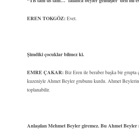
“Tıs tam tıs tam… falanca beyler gelmişler”den mi es
EREN TOKGÖZ:
Evet.
Şimdiki çocuklar bilmez ki.
EMRE ÇAKAR:
Biz Eren ile beraber başka bir grupta 
kuzeniyle Ahmet Beyler grubunu kurdu. Ahmet Beylerin isi
toplanabilir.
Anlaşılan Mehmet Beyler giremez. Bu Ahmet Beyler na