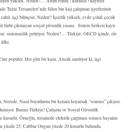
iyeti yüksek. Neden?… Artan esnek / kuralsız / kayıtsız
uzla Tersaneleri’nde fiilen bin kişi çalıştıran işyerlerinin
cahil, işçi bilinçsiz. Neden? İşsizlik yüksek, evde çoluk çocuk
 türlü çıkmayan sosyal güvenlik yasası. Sistem herkesi kayıt
istem sistemsizlik getiriyor. Neden?… Türkiye, OECD içinde, ele
 ülke.
Yine popüler. Her gün bir kaza. Ancak sanılıyor ki, işçi
 Nerede, Nasıl boyutlarını bir kenara koyarsak “sonrası” çıkıyor.
 bulunuyor. Burası Türkiye! Çalışma ve Sosyal Güvenlik
lde kusurlu. Örneğin, tersanede elektrik çarpması sonucu hayatını
su yüzde 25, Cabbar Ongun yüzde 20 kusurlu bulundu.