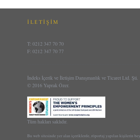
İLETİŞİM
T: 0212 347 70 70
F: 0212 347 70 77
İndeks İçerik ve İletişim Danışmanlık ve Ticaret Ltd. Şti.
© 2016 Yaprak Özer.
Tüm hakları saklıdır.
Bu web sitesinde yer alan içeriklerde, röportaj yapılan kişilerin be