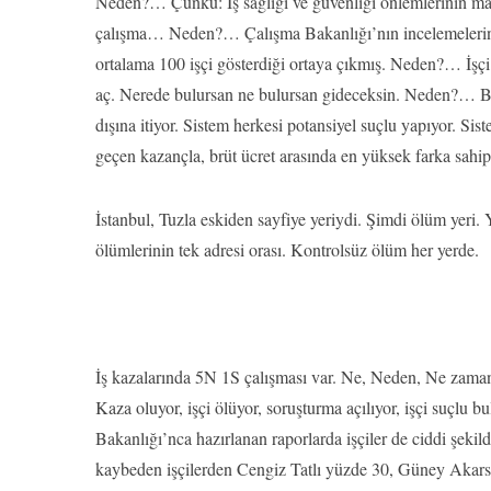
Neden?… Çünkü: İş sağlığı ve güvenliği önlemlerinin mal
çalışma… Neden?… Çalışma Bakanlığı’nın incelemelerinde T
ortalama 100 işçi gösterdiği ortaya çıkmış. Neden?… İşçi 
aç. Nerede bulursan ne bulursan gideceksin. Neden?… Bir
dışına itiyor. Sistem herkesi potansiyel suçlu yapıyor. S
geçen kazançla, brüt ücret arasında en yüksek farka sahip
İstanbul, Tuzla eskiden sayfiye yeriydi. Şimdi ölüm yeri. 
ölümlerinin tek adresi orası. Kontrolsüz ölüm her yerde.
İş kazalarında 5N 1S çalışması var. Ne, Neden, Ne zaman,
Kaza oluyor, işçi ölüyor, soruşturma açılıyor, işçi suçlu
Bakanlığı’nca hazırlanan raporlarda işçiler de ciddi şeki
kaybeden işçilerden Cengiz Tatlı yüzde 30, Güney Akar