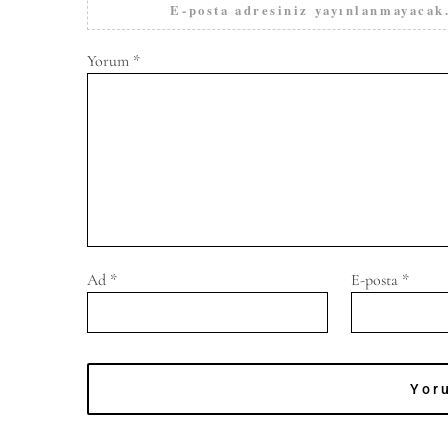
E-posta adresiniz yayınlanmayacak
Yorum
*
Ad
*
E-posta
*