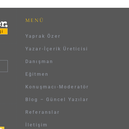
MENÜ
Yaprak Özer
Yazar-İçerik Üreticisi
Danışman
Eğitmen
Konuşmacı-Moderatör
Blog – Güncel Yazılar
Referanslar
İletişim