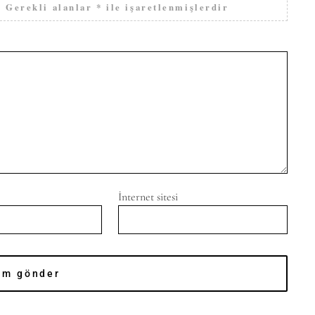
.
Gerekli alanlar
*
ile işaretlenmişlerdir
İnternet sitesi