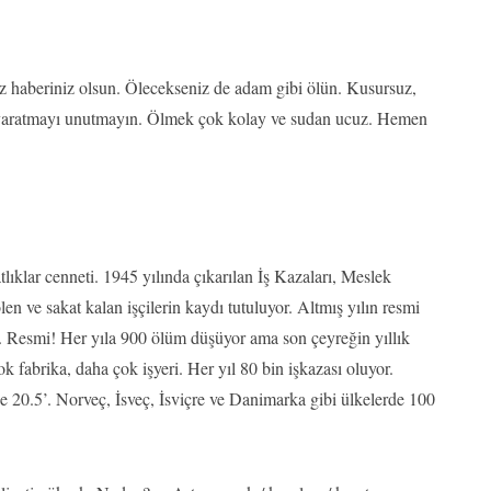
z haberiniz olsun. Ölecekseniz de adam gibi ölün. Kusursuz,
tı yaratmayı unutmayın. Ölmek çok kolay ve sudan ucuz. Hemen
ıklar cenneti. 1945 yılında çıkarılan İş Kazaları, Meslek
n ve sakat kalan işçilerin kaydı tutuluyor. Altmış yılın resmi
k. Resmi! Her yıla 900 ölüm düşüyor ama son çeyreğin yıllık
k fabrika, daha çok işyeri. Her yıl 80 bin işkazası oluyor.
e 20.5’. Norveç, İsveç, İsviçre ve Danimarka gibi ülkelerde 100