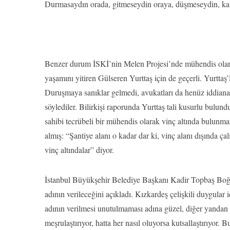
Durmasaydın orada, gitmeseydin oraya, düşmeseydin, ka
Benzer durum İSKİ’nin Melen Projesi’nde mühendis olarak 
yaşamını yitiren Gülseren Yurttaş için de geçerli. Yurttaş’
Duruşmaya sanıklar gelmedi, avukatları da henüz iddianam
söylediler. Bilirkişi raporunda Yurttaş tali kusurlu bulun
sahibi tecrübeli bir mühendis olarak vinç altında bulunma
almış: “Şantiye alanı o kadar dar ki, vinç alanı dışında çal
vinç altındalar” diyor.
İstanbul Büyükşehir Belediye Başkanı Kadir Topbaş Boğaz 
adının verileceğini açıkladı. Kızkardeş çelişkili duygular
adının verilmesi unutulmaması adına güzel, diğer yandan şe
meşrulaştırıyor, hatta her nasıl oluyorsa kutsallaştırıyor. 