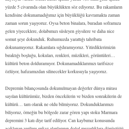
yüzde 5 civarında olan büyüklükten söz ediyoruz. Bu rakamların
kendisine dokunamadığımız için büyüklüğü kavramakta zaman
zaman sorun yaşıyoruz. Oysa beton binalara, buradan soframıza
gelen yiyeceklere, dolabımızı süsleyen giysilere ve daha nice
somut şeye dokunduk. Ruhumuzda yarattığı tahribata
dokunamıyoruz. Rakamlara sığdıramıyoruz. Yitirdiklerimizin
bıraktığı boşluğu, kokuları, renkleri, müzikleri, görüntüleri…
kültürü beton dolduramıyor. Dokunamadıklarımızı tarifsizce
özlüyor, hafızamızdan silinecekler korkusuyla yaşıyoruz.
Depremin bilançosunda dokunulmayan değerler dünya mirası
sayılan kültürümüz, bizden öncekilerin ve bizden sonrakilerin de
kültürü… tam olarak ne oldu bilmiyoruz. Dokunduklarımızı
biliyoruz, örneğin bu bölgede zarar gören yapı stoku Marmara
depremini 3 katı diye tarif ediliyor. Can kaybımız konusunda
açıklanan verilere enkaz alanlarının doğal mezarlıklara dönüştüğü