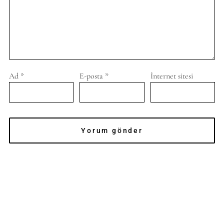
Ad
*
E-posta
*
İnternet sitesi