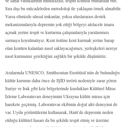
ve sanat varlıklarının muhafazası, tespiti konusu bunlardan biri.
Sıra dışı bu mücadeleden metodoloji ile yaklaşım örnek alınabilir.
Varsa elimizde ulusal imkanlar, yoksa uluslararası destek
mekanizmalarıyla depremin yok ettiği bölgeyi alelacele imara
açmak yerine tespit ve kurtarma çalışmalarıyla yaralarımızı
sarmaya koyulmalıyız. Kent üstüne kent kurmak yerine harap
olan kentten kalanları nasıl saklayacağımızı, yerleşkeleri nereye
nasıl kurmamız gerektiğini sağlıklı bir şekilde düşünürüz.
Aralarında UNESCO, Smithsonian Enstitüsü’nün de bulunduğu
kültür kurumu daha önce de IŞİD terörü nedeniyle zarar gören
Suriye ve Irak gibi kriz bölgelerinde kurdukları Kültürel Miras
İzleme Laboratuvarı deneyimini Ukrayna kültür mirası için
harekete geçirmiş. Laboratuvar ekibinin doğal afet deneyimi de
var. Uydu görüntülerini kullanarak, Haiti’de depremin neden
olduğu kültürel hasarı da bu şekilde tespit etmiş ve üzerine