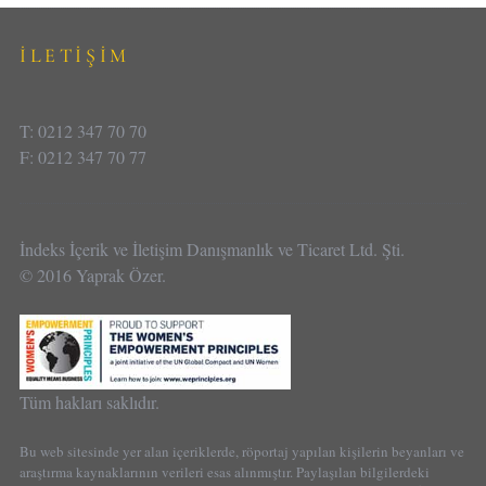
İLETİŞİM
T: 0212 347 70 70
F: 0212 347 70 77
İndeks İçerik ve İletişim Danışmanlık ve Ticaret Ltd. Şti.
© 2016 Yaprak Özer.
Tüm hakları saklıdır.
Bu web sitesinde yer alan içeriklerde, röportaj yapılan kişilerin beyanları ve
araştırma kaynaklarının verileri esas alınmıştır. Paylaşılan bilgilerdeki