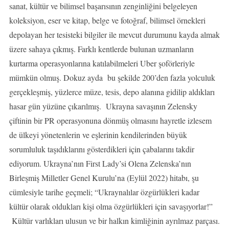
sanat, kültür ve bilimsel başarısının zenginliğini belgeleyen
koleksiyon, eser ve kitap, belge ve fotoğraf, bilimsel örnekleri
depolayan her tesisteki bilgiler ile mevcut durumunu kayda almak
üzere sahaya çıkmış. Farklı kentlerde bulunan uzmanların
kurtarma operasyonlarına katılabilmeleri Uber şoförleriyle
mümkün olmuş. Dokuz ayda bu şekilde 200’den fazla yolculuk
gerçekleşmiş, yüzlerce müze, tesis, depo alanına gidilip aldıkları
hasar gün yüzüne çıkarılmış. Ukrayna savaşının Zelensky
çiftinin bir PR operasyonuna dönmüş olmasını hayretle izlesem
de ülkeyi yönetenlerin ve eşlerinin kendilerinden büyük
sorumluluk taşıdıklarını gösterdikleri için çabalarını takdir
ediyorum. Ukrayna’nın First Lady’si Olena Zelenska’nın
Birleşmiş Milletler Genel Kurulu’na (Eylül 2022) hitabı, şu
cümlesiyle tarihe geçmeli; “Ukraynalılar özgürlükleri kadar
kültür olarak oldukları kişi olma özgürlükleri için savaşıyorlar!”
Kültür varlıkları ulusun ve bir halkın kimliğinin ayrılmaz parçası.