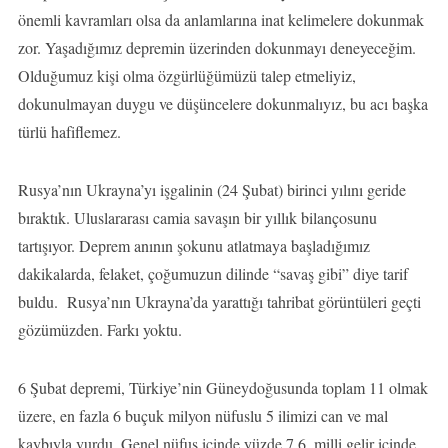
önemli kavramları olsa da anlamlarına inat kelimelere dokunmak
zor. Yaşadığımız depremin üzerinden dokunmayı deneyeceğim.
Olduğumuz kişi olma özgürlüğümüzü talep etmeliyiz,
dokunulmayan duygu ve düşüncelere dokunmalıyız, bu acı başka
türlü hafiflemez.
Rusya’nın Ukrayna’yı işgalinin (24 Şubat) birinci yılını geride
bıraktık. Uluslararası camia savaşın bir yıllık bilançosunu
tartışıyor. Deprem anının şokunu atlatmaya başladığımız
dakikalarda, felaket, çoğumuzun dilinde “savaş gibi” diye tarif
buldu. Rusya’nın Ukrayna’da yarattığı tahribat görüntüleri geçti
gözümüzden. Farkı yoktu.
6 Şubat depremi, Türkiye’nin Güneydoğusunda toplam 11 olmak
üzere, en fazla 6 buçuk milyon nüfuslu 5 ilimizi can ve mal
kaybıyla vurdu. Genel nüfus içinde yüzde 7,6. milli gelir içinde