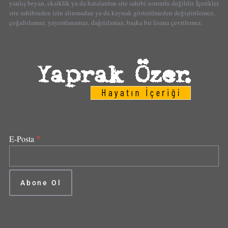
yanlış beyan, eksiklik ya da hatalardan site sahibi sorumlu değildir. İçerikler
site sahibinden izin alınmadan ya da kaynak gösterilmeden değiştirilemez,
çoğaltılamaz, yayımlanamaz, dağıtılamaz, başka bir lisana çevrilemez.
*
E-Posta