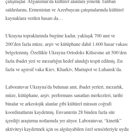
çalışmışlar. Afganistan’da kültürel alanlara yönelik Taliban
saldırılarını, Ermenistan ve Azerbaycan çatışmalarında kültürel
kaynaklara verilen hasarı da…
Ukrayna topraklarında bugüne kadar, yaklaşık 700 anıt ve
200’den fazla müze, arşiv ve kütüphane dahil 1.600 hasar vakası
belgelenmiş. Özellikle Ukrayna Ortodoks Kilisesine ait 500’den
fazla ibadet yeri ve mezarlığın hedef alındığı tespit edilmiş. En
fazla ve agresif vaka Kiev, Kharkiv, Mariupol ve Luhansk’da.
Laboratuvar Ukrayna’da bulunan anıt, ibadet yerleri, mezarlık,
müze, kütüphane, arşiv, performans sanatları merkezleri, tarihi
binalar ve arkeolojik alanlar gibi kültürel mirasın coğrafi
koordinatlarını kaydetmiş. Envanterin 28 binden fazla site
içerdiği araştırma notlarında yer alıyor. Laboratuvar, “kinetik”
aktiviteyi kaydetmek için ısı algılayabilen özel sensörleriyle uydu