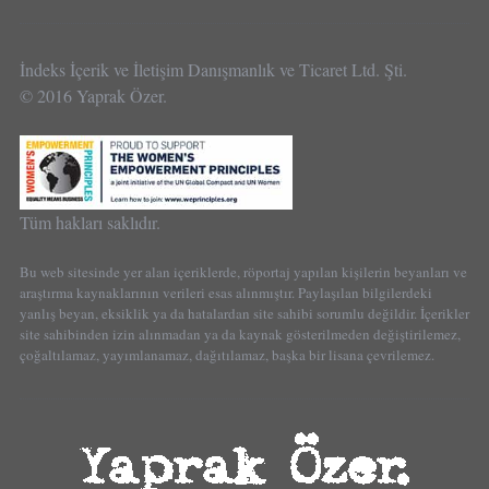
İndeks İçerik ve İletişim Danışmanlık ve Ticaret Ltd. Şti.
© 2016 Yaprak Özer.
Tüm hakları saklıdır.
Bu web sitesinde yer alan içeriklerde, röportaj yapılan kişilerin beyanları ve
araştırma kaynaklarının verileri esas alınmıştır. Paylaşılan bilgilerdeki
yanlış beyan, eksiklik ya da hatalardan site sahibi sorumlu değildir. İçerikler
site sahibinden izin alınmadan ya da kaynak gösterilmeden değiştirilemez,
çoğaltılamaz, yayımlanamaz, dağıtılamaz, başka bir lisana çevrilemez.