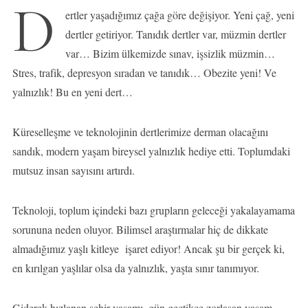
D
ertler yaşadığımız çağa göre değişiyor. Yeni çağ, yeni
dertler getiriyor. Tanıdık dertler var, müzmin dertler
var… Bizim ülkemizde sınav, işsizlik müzmin…
Stres, trafik, depresyon sıradan ve tanıdık… Obezite yeni! Ve
yalnızlık! Bu en yeni dert…
Küreselleşme ve teknolojinin dertlerimize derman olacağını
sandık, modern yaşam bireysel yalnızlık hediye etti. Toplumdaki
mutsuz insan sayısını artırdı.
Teknoloji, toplum içindeki bazı grupların geleceği yakalayamama
sorununa neden oluyor. Bilimsel araştırmalar hiç de dikkate
almadığımız yaşlı kitleye işaret ediyor! Ancak şu bir gerçek ki,
en kırılgan yaşlılar olsa da yalnızlık, yaşta sınır tanımıyor.
Giderek hızlanan şehir yaşamı, gün geçtikçe zorlaşan yaşam