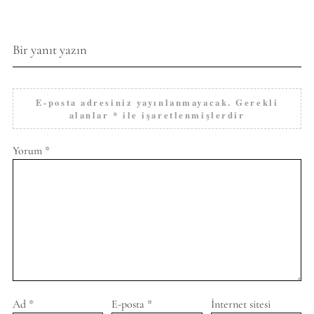
Bir yanıt yazın
E-posta adresiniz yayınlanmayacak.
Gerekli
alanlar
*
ile işaretlenmişlerdir
Yorum
*
Ad
*
E-posta
*
İnternet sitesi