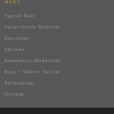
MENÜ
Yaprak Özer
Yazar-İçerik Üreticisi
Danışman
Eğitmen
Konuşmacı-Moderatör
Blog – Güncel Yazılar
Referanslar
İletişim