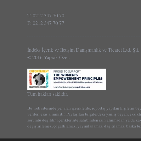
T: 0212 347 70 70
F: 0212 347 70 77
İndeks İçerik ve İletişim Danışmanlık ve Ticaret Ltd. Şti.
© 2016 Yaprak Özer.
Tüm hakları saklıdır.
Bu web sitesinde yer alan içeriklerde, röportaj yapılan kişilerin be
verileri esas alınmıştır. Paylaşılan bilgilerdeki yanlış beyan, eksikl
sorumlu değildir. İçerikler site sahibinden izin alınmadan ya da k
değiştirilemez, çoğaltılamaz, yayımlanamaz, dağıtılamaz, başka bir