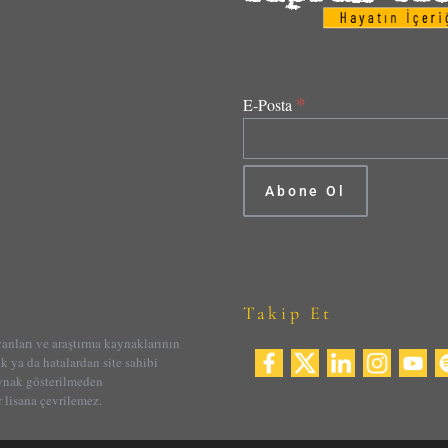
*
E-Posta
Takip Et
yanları ve araştırma kaynaklarının
ik ya da hatalardan site sahibi
aynak gösterilmeden
 lisana çevrilemez.