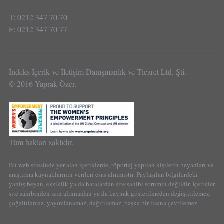
T: 0212 347 70 70
F: 0212 347 70 77
İndeks İçerik ve İletişim Danışmanlık ve Ticaret Ltd. Şti.
© 2016 Yaprak Özer.
Tüm hakları saklıdır.
Bu web sitesinde yer alan içeriklerde, röportaj yapılan kişilerin beyanları ve
araştırma kaynaklarının verileri esas alınmıştır. Paylaşılan bilgilerdeki
yanlış beyan, eksiklik ya da hatalardan site sahibi sorumlu değildir. İçerikler
site sahibinden izin alınmadan ya da kaynak gösterilmeden değiştirilemez,
çoğaltılamaz, yayımlanamaz, dağıtılamaz, başka bir lisana çevrilemez.