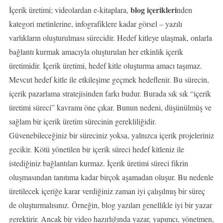
blog içerikleri
İçerik üretimi; videolardan e-kitaplara,
nden
kategori metinlerine, infografiklere kadar görsel – yazılı
varlıkların oluşturulması sürecidir. Hedef kitleye ulaşmak, onlarla
bağlantı kurmak amacıyla oluşturulan her etkinlik içerik
üretimidir. İçerik üretimi, hedef kitle oluşturma amacı taşımaz.
Mevcut hedef kitle ile etkileşime geçmek hedeflenir. Bu sürecin,
içerik pazarlama stratejisinden farkı budur. Burada sık sık “içerik
üretimi süreci” kavramı öne çıkar. Bunun nedeni, düşünülmüş ve
sağlam bir içerik üretim sürecinin gerekliliğidir.
Güvenebileceğiniz bir süreciniz yoksa, yalnızca içerik projeleriniz
gecikir. Kötü yönetilen bir içerik süreci hedef kitleniz ile
istediğiniz bağlantıları kurmaz. İçerik üretimi süreci fikrin
oluşmasından tanıtıma kadar birçok aşamadan oluşur. Bu nedenle
üretilecek içeriğe karar verdiğiniz zaman iyi çalışılmış bir süreç
de oluşturmalısınız. Örneğin, blog yazıları genellikle iyi bir yazar
gerektirir. Ancak bir video hazırlığında yazar, yapımcı, yönetmen,