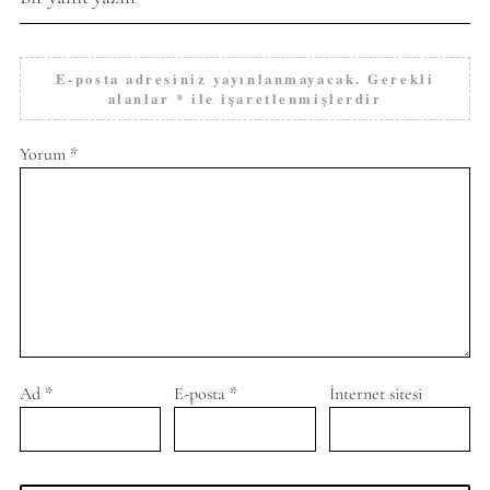
E-posta adresiniz yayınlanmayacak.
Gerekli
alanlar
*
ile işaretlenmişlerdir
Yorum
*
Ad
*
E-posta
*
İnternet sitesi