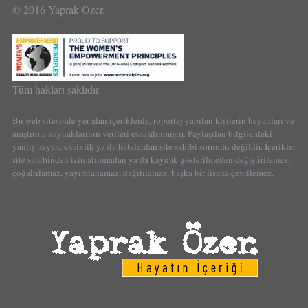
© 2016 Yaprak Özer.
Tüm hakları saklıdır.
Bu web sitesinde yer alan içeriklerde, röportaj yapılan kişilerin beyanları ve
araştırma kaynaklarının verileri esas alınmıştır. Paylaşılan bilgilerdeki
yanlış beyan, eksiklik ya da hatalardan site sahibi sorumlu değildir. İçerikler
site sahibinden izin alınmadan ya da kaynak gösterilmeden değiştirilemez,
çoğaltılamaz, yayımlanamaz, dağıtılamaz, başka bir lisana çevrilemez.