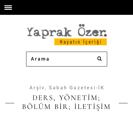
Arşiv
,
Sabah Gazetesi-İK
DERS, YÖNETİM;
BÖLÜM BİR; İLETİŞİM