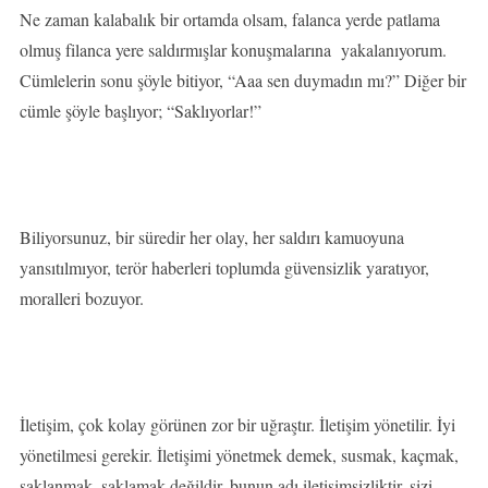
Ne zaman kalabalık bir ortamda olsam, falanca yerde patlama
olmuş filanca yere saldırmışlar konuşmalarına yakalanıyorum.
Cümlelerin sonu şöyle bitiyor, “Aaa sen duymadın mı?” Diğer bir
cümle şöyle başlıyor; “Saklıyorlar!”
Biliyorsunuz, bir süredir her olay, her saldırı kamuoyuna
yansıtılmıyor, terör haberleri toplumda güvensizlik yaratıyor,
moralleri bozuyor.
İletişim, çok kolay görünen zor bir uğraştır. İletişim yönetilir. İyi
yönetilmesi gerekir. İletişimi yönetmek demek, susmak, kaçmak,
saklanmak, saklamak değildir, bunun adı iletişimsizliktir, sizi