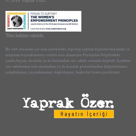
Tüm hakları saklıdır.
Bu web sitesinde yer alan içeriklerde, röportaj yapılan kişilerin beyanları ve
araştırma kaynaklarının verileri esas alınmıştır. Paylaşılan bilgilerdeki
yanlış beyan, eksiklik ya da hatalardan site sahibi sorumlu değildir. İçerikler
site sahibinden izin alınmadan ya da kaynak gösterilmeden değiştirilemez,
çoğaltılamaz, yayımlanamaz, dağıtılamaz, başka bir lisana çevrilemez.