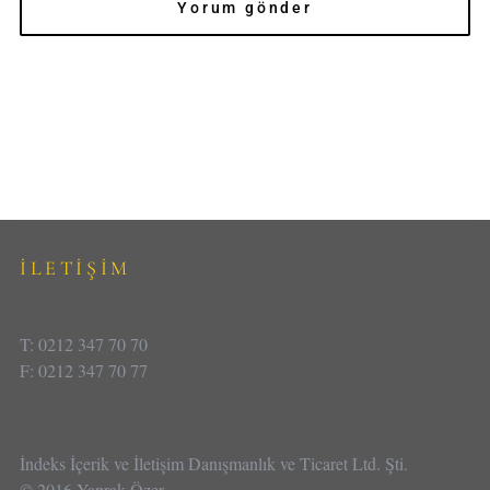
İLETİŞİM
T: 0212 347 70 70
F: 0212 347 70 77
İndeks İçerik ve İletişim Danışmanlık ve Ticaret Ltd. Şti.
© 2016 Yaprak Özer.