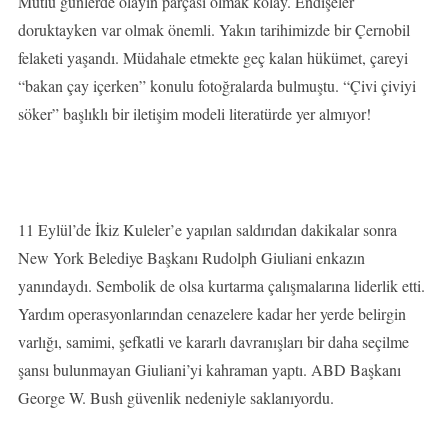
Mutlu günlerde olayın parçası olmak kolay. Endişeler
doruktayken var olmak önemli. Yakın tarihimizde bir Çernobil
felaketi yaşandı. Müdahale etmekte geç kalan hükümet, çareyi
“bakan çay içerken” konulu fotoğralarda bulmuştu. “Çivi çiviyi
söker” başlıklı bir iletişim modeli literatürde yer almıyor!
11 Eylül’de İkiz Kuleler’e yapılan saldırıdan dakikalar sonra
New York Belediye Başkanı Rudolph Giuliani enkazın
yanındaydı. Sembolik de olsa kurtarma çalışmalarına liderlik etti.
Yardım operasyonlarından cenazelere kadar her yerde belirgin
varlığı, samimi, şefkatli ve kararlı davranışları bir daha seçilme
şansı bulunmayan Giuliani’yi kahraman yaptı. ABD Başkanı
George W. Bush güvenlik nedeniyle saklanıyordu.