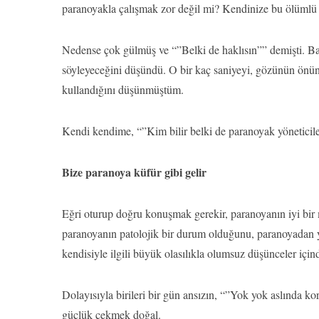
paranoyakla çalışmak zor değil mi? Kendinize bu ölümlü
Nedense çok gülmüş ve “”Belki de haklısın”” demişti. Ban
söyleyeceğini düşündü. O bir kaç saniyeyi, gözünün önün
kullandığını düşünmüştüm.
Kendi kendime, “”Kim bilir belki de paranoyak yöneticil
Bize paranoya küfür gibi gelir
Eğri oturup doğru konuşmak gerekir, paranoyanın iyi bir 
paranoyanın patolojik bir durum olduğunu, paranoyadan ya
kendisiyle ilgili büyük olasılıkla olumsuz düşünceler iç
Dolayısıyla birileri bir gün ansızın, “”Yok yok aslında ko
güçlük çekmek doğal.