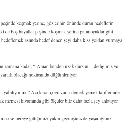
peşinde koşmak yerine, gözlerinin önünde duran hedeflerin
elki de boş hayaller peşinde koşmak yerine paranoyaklar gibi
rı hedeflemek aslında hedef denen şeyi daha kısa yoldan vurmaya
akın zamana kadar, “”Aman benden uzak dursun”” dediğimiz ve
n yararlı olacağı noktasında düğümleniyor.
layabiliyor mu? Azı karar çoğu zarar demek yemek tariflerinde
ulak memesi kıvamında gibi ölçüler bile daha fazla şey anlatıyor.
mizi ve nereye gittiğimizi yakın geçmişimizde yaşadığımız