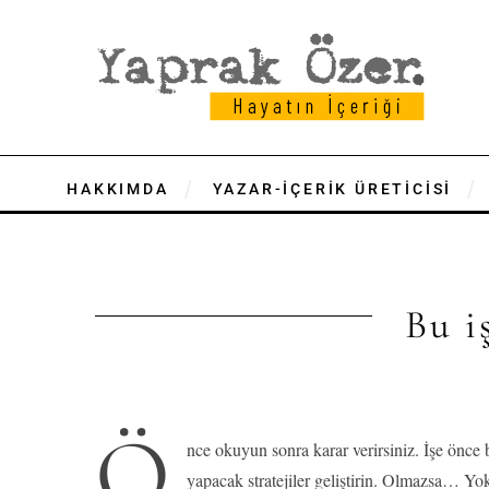
HAKKIMDA
YAZAR-İÇERİK ÜRETİCİSİ
Bu i
Ö
nce okuyun sonra karar verirsiniz. İşe önce
yapacak stratejiler geliştirin. Olmazsa… Yo