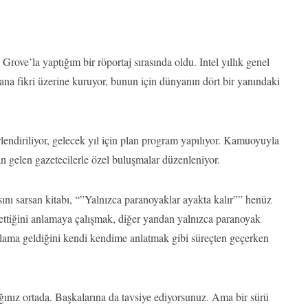
rove’la yaptığım bir röportaj sırasında oldu. Intel yıllık genel
ana fikri üzerine kuruyor, bunun için dünyanın dört bir yanındaki
lendiriliyor, gelecek yıl için plan program yapılıyor. Kamuoyuyla
an gelen gazetecilerle özel buluşmalar düzenleniyor.
ını sarsan kitabı, “”Yalnızca paranoyaklar ayakta kalır”” henüz
ettiğini anlamaya çalışmak, diğer yandan yalnızca paranoyak
lama geldiğini kendi kendime anlatmak gibi süreçten geçerken
ınız ortada. Başkalarına da tavsiye ediyorsunuz. Ama bir sürü