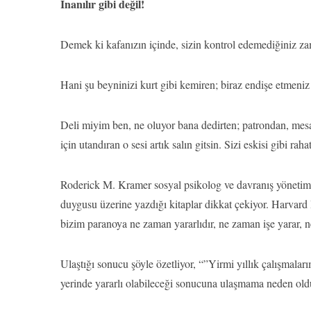
İnanılır gibi değil!
Demek ki kafanızın içinde, sizin kontrol edemediğiniz zam
Hani şu beyninizi kurt gibi kemiren; biraz endişe etmeni
Deli miyim ben, ne oluyor bana dedirten; patrondan, mes
için utandıran o sesi artık salın gitsin. Sizi eskisi gibi raha
Roderick M. Kramer sosyal psikolog ve davranış yönetimi
duygusu üzerine yazdığı kitaplar dikkat çekiyor. Harvar
bizim paranoya ne zaman yararlıdır, ne zaman işe yarar, ne 
Ulaştığı sonucu şöyle özetliyor, “”Yirmi yıllık çalışmalar
yerinde yararlı olabileceği sonucuna ulaşmama neden old