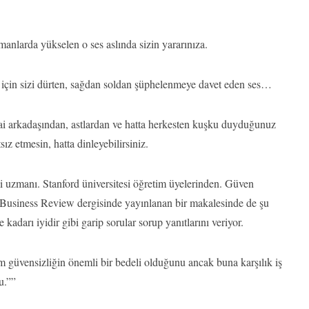
anlarda yükselen o ses aslında sizin yararınıza.
z için sizi dürten, sağdan soldan şüphelenmeye davet eden ses…
ai arkadaşından, astlardan ve hatta herkesten kuşku duyduğunuz
tsız etmesin, hatta dinleyebilirsiniz.
 uzmanı. Stanford üniversitesi öğretim üyelerinden. Güven
d Business Review dergisinde yayınlanan bir makalesinde de şu
kadarı iyidir gibi garip sorular sorup yanıtlarını veriyor.
ım güvensizliğin önemli bir bedeli olduğunu ancak buna karşılık iş
u.””