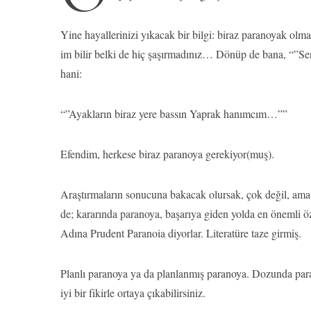
Yine hayallerinizi yıkacak bir bilgi: biraz paranoyak olm
im bilir belki de hiç şaşırmadınız… Dönüp de bana, “”
hani:
“”Ayakların biraz yere bassın Yaprak hanımcım…””
Efendim, herkese biraz paranoya gerekiyor(muş).
Araştırmaların sonucuna bakacak olursak, çok değil, ama 
de; kararında paranoya, başarıya giden yolda en önemli öze
Adına Prudent Paranoia diyorlar. Literatüre taze girmiş.
Planlı paranoya ya da planlanmış paranoya. Dozunda pa
iyi bir fikirle ortaya çıkabilirsiniz.