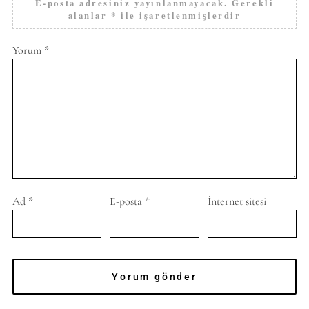
E-posta adresiniz yayınlanmayacak.
Gerekli
alanlar
*
ile işaretlenmişlerdir
Yorum
*
Ad
*
E-posta
*
İnternet sitesi