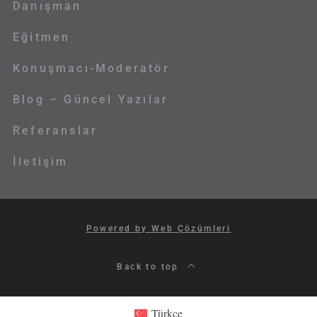
Danışman
Eğitmen
Konuşmacı-Moderatör
Blog – Güncel Yazılar
Referanslar
İletişim
Powered by Web Çözümleri
Back to top
Türkçe