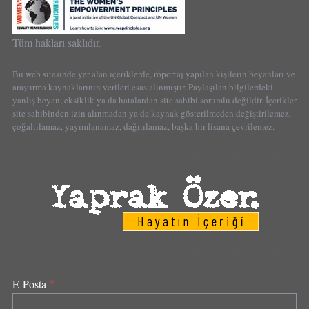
Tüm hakları saklıdır.
Bu web sitesinde yer alan içeriklerde, röportaj yapılan kişilerin beyanları ve
araştırma kaynaklarının verileri esas alınmıştır. Paylaşılan bilgilerdeki
yanlış beyan, eksiklik ya da hatalardan site sahibi sorumlu değildir. İçerikler
site sahibinden izin alınmadan ya da kaynak gösterilmeden değiştirilemez,
çoğaltılamaz, yayımlanamaz, dağıtılamaz, başka bir lisana çevrilemez.
*
E-Posta