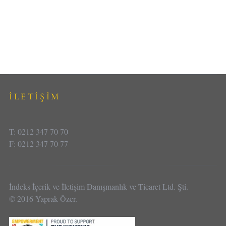
İLETİŞİM
T: 0212 347 70 70
F: 0212 347 70 77
İndeks İçerik ve İletişim Danışmanlık ve Ticaret Ltd. Şti.
© 2016 Yaprak Özer.