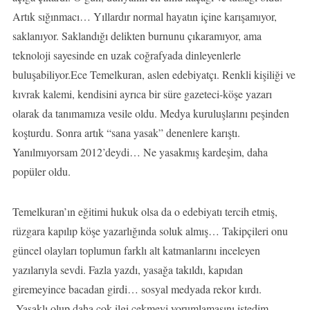
Artık sığınmacı… Yıllardır normal hayatın içine karışamıyor,
saklanıyor. Saklandığı delikten burnunu çıkaramıyor, ama
teknoloji sayesinde en uzak coğrafyada dinleyenlerle
buluşabiliyor.Ece Temelkuran, aslen edebiyatçı. Renkli kişiliği ve
kıvrak kalemi, kendisini ayrıca bir süre gazeteci-köşe yazarı
olarak da tanımamıza vesile oldu. Medya kuruluşlarını peşinden
koşturdu. Sonra artık “sana yasak” denenlere karıştı.
Yanılmıyorsam 2012’deydi… Ne yasakmış kardeşim, daha
popüler oldu.
Temelkuran’ın eğitimi hukuk olsa da o edebiyatı tercih etmiş,
rüzgara kapılıp köşe yazarlığında soluk almış… Takipçileri onu
güncel olayları toplumun farklı alt katmanlarını inceleyen
yazılarıyla sevdi. Fazla yazdı, yasağa takıldı, kapıdan
giremeyince bacadan girdi… sosyal medyada rekor kırdı.
Yasaklı olup daha çok ilgi çekmeyi yorumlamasını istedim.