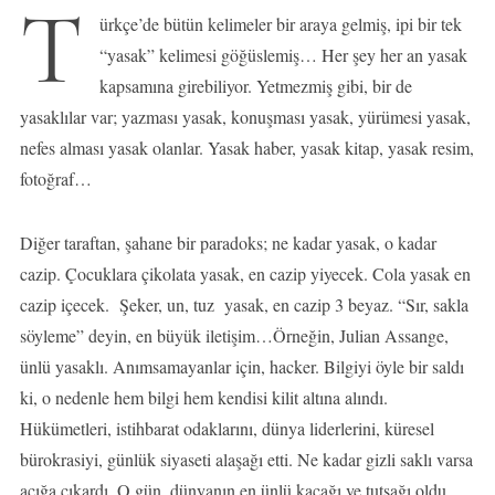
T
ürkçe’de bütün kelimeler bir araya gelmiş, ipi bir tek
“yasak” kelimesi göğüslemiş… Her şey her an yasak
kapsamına girebiliyor. Yetmezmiş gibi, bir de
yasaklılar var; yazması yasak, konuşması yasak, yürümesi yasak,
nefes alması yasak olanlar. Yasak haber, yasak kitap, yasak resim,
fotoğraf…
Diğer taraftan, şahane bir paradoks; ne kadar yasak, o kadar
cazip. Çocuklara çikolata yasak, en cazip yiyecek. Cola yasak en
cazip içecek. Şeker, un, tuz yasak, en cazip 3 beyaz. “Sır, sakla
söyleme” deyin, en büyük iletişim…Örneğin, Julian Assange,
ünlü yasaklı. Anımsamayanlar için, hacker. Bilgiyi öyle bir saldı
ki, o nedenle hem bilgi hem kendisi kilit altına alındı.
Hükümetleri, istihbarat odaklarını, dünya liderlerini, küresel
bürokrasiyi, günlük siyaseti alaşağı etti. Ne kadar gizli saklı varsa
açığa çıkardı. O gün, dünyanın en ünlü kaçağı ve tutsağı oldu.