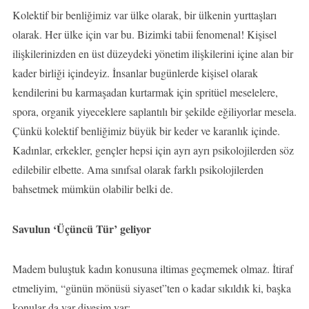
Kolektif bir benliğimiz var ülke olarak, bir ülkenin yurttaşları
olarak. Her ülke için var bu. Bizimki tabii fenomenal! Kişisel
ilişkilerinizden en üst düzeydeki yönetim ilişkilerini içine alan bir
kader birliği içindeyiz. İnsanlar bugünlerde kişisel olarak
kendilerini bu karmaşadan kurtarmak için spritüel meselelere,
spora, organik yiyeceklere saplantılı bir şekilde eğiliyorlar mesela.
Çünkü kolektif benliğimiz büyük bir keder ve karanlık içinde.
Kadınlar, erkekler, gençler hepsi için ayrı ayrı psikolojilerden söz
edilebilir elbette. Ama sınıfsal olarak farklı psikolojilerden
bahsetmek mümkün olabilir belki de.
Savulun ‘Üçüncü Tür’ geliyor
Madem buluştuk kadın konusuna iltimas geçmemek olmaz. İtiraf
etmeliyim, “günün mönüsü siyaset”ten o kadar sıkıldık ki, başka
konular da var diyesim var: