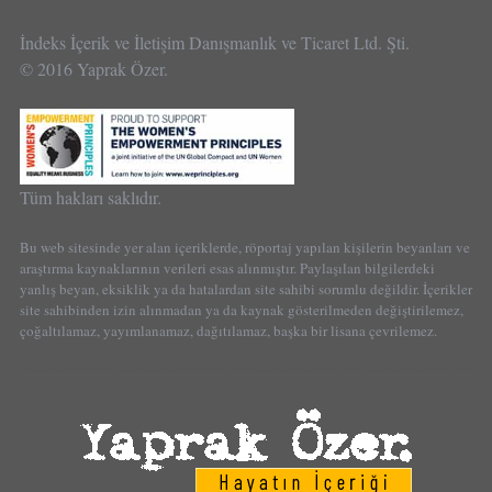
İndeks İçerik ve İletişim Danışmanlık ve Ticaret Ltd. Şti.
© 2016 Yaprak Özer.
Tüm hakları saklıdır.
Bu web sitesinde yer alan içeriklerde, röportaj yapılan kişilerin beyanları ve
araştırma kaynaklarının verileri esas alınmıştır. Paylaşılan bilgilerdeki
yanlış beyan, eksiklik ya da hatalardan site sahibi sorumlu değildir. İçerikler
site sahibinden izin alınmadan ya da kaynak gösterilmeden değiştirilemez,
çoğaltılamaz, yayımlanamaz, dağıtılamaz, başka bir lisana çevrilemez.