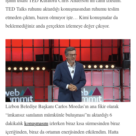
işinin ustası TED Küratörü Chris Anderson’ını canlı izledim.
TED Talks ruhunu aktardığı konuşmasından ruhumu teslim
etmeden çıktım, bazen olmuyor işte… Kimi konuşmalar da
beklemediğiniz anda gerçekten izlemeye değer çıkıyor.
Lizbon Belediye Başkanı Carlos Moedas’ın ana fikir olarak
“imkansız sanılanın mümkünle buluşması”nı aktardığı 6
dakikalık
konuşmasını
izlerken biraz kısa sürmesinden biraz
içeriğinden, biraz da ortamın enerjisinden etkilendim. Hatta