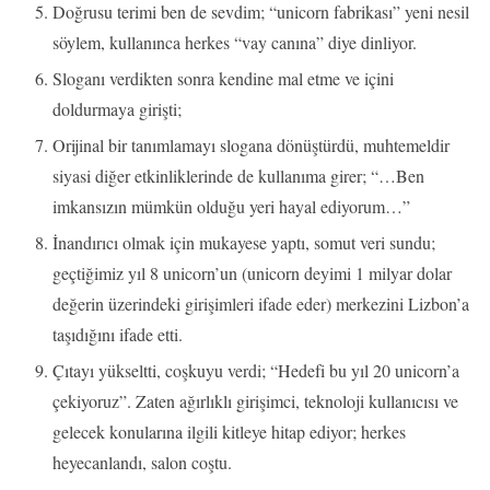
Doğrusu terimi ben de sevdim; “unicorn fabrikası” yeni nesil
söylem, kullanınca herkes “vay canına” diye dinliyor.
Sloganı verdikten sonra kendine mal etme ve içini
doldurmaya girişti;
Orijinal bir tanımlamayı slogana dönüştürdü, muhtemeldir
siyasi diğer etkinliklerinde de kullanıma girer; “…Ben
imkansızın mümkün olduğu yeri hayal ediyorum…”
İnandırıcı olmak için mukayese yaptı, somut veri sundu;
geçtiğimiz yıl 8 unicorn’un (unicorn deyimi 1 milyar dolar
değerin üzerindeki girişimleri ifade eder) merkezini Lizbon’a
taşıdığını ifade etti.
Çıtayı yükseltti, coşkuyu verdi; “Hedefi bu yıl 20 unicorn’a
çekiyoruz”. Zaten ağırlıklı girişimci, teknoloji kullanıcısı ve
gelecek konularına ilgili kitleye hitap ediyor; herkes
heyecanlandı, salon coştu.