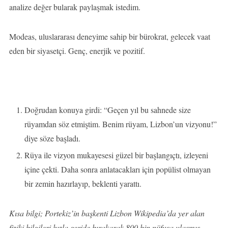
analize değer bularak paylaşmak istedim.
Modeas, uluslararası deneyime sahip bir bürokrat, gelecek vaat
eden bir siyasetçi. Genç, enerjik ve pozitif.
Doğrudan konuya girdi: “Geçen yıl bu sahnede size
rüyamdan söz etmiştim. Benim rüyam, Lizbon’un vizyonu!”
diye söze başladı.
Rüya ile vizyon mukayesesi güzel bir başlangıçtı, izleyeni
içine çekti. Daha sonra anlatacakları için popülist olmayan
bir zemin hazırlayıp, beklenti yarattı.
Kısa bilgi; Portekiz’in başkenti Lizbon Wikipedia’da yer alan
fiziki bilgileri hızla geride bırakarak 800 bin nüfusa ulaşmış,