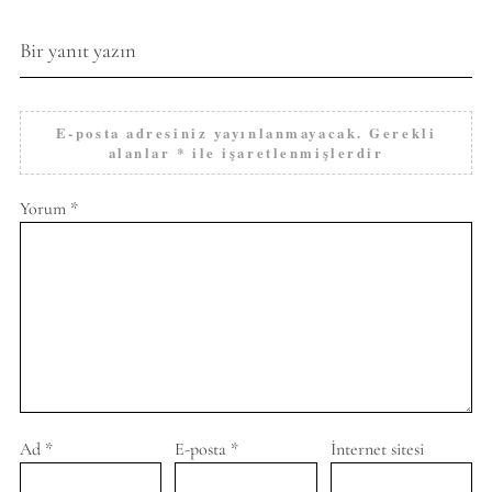
Bir yanıt yazın
E-posta adresiniz yayınlanmayacak.
Gerekli
alanlar
*
ile işaretlenmişlerdir
Yorum
*
Ad
*
E-posta
*
İnternet sitesi