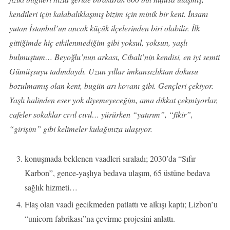
kendileri için kalabalıklaşmış bizim için minik bir kent. İnsanı
yutan İstanbul’un ancak küçük ilçelerinden biri olabilir. İlk
gittiğimde hiç etkilenmediğim gibi yoksul, yoksun, yaşlı
bulmuştum… Beyoğlu’nun arkası, Cibali’nin kendisi, en iyi semti
Gümüşsuyu tadındaydı. Uzun yıllar imkansızlıktan dokusu
bozulmamış olan kent, bugün arı kovanı gibi. Gençleri çekiyor.
Yaşlı halinden eser yok diyemeyeceğim, ama dikkat çekmiyorlar,
cafeler sokaklar cıvıl cıvıl… yürürken “yatırım”, “fikir”,
“girişim” gibi kelimeler kulağınıza ulaşıyor.
konuşmada beklenen vaadleri sıraladı; 2030’da “Sıfır
Karbon”, gence-yaşlıya bedava ulaşım, 65 üstüne bedava
sağlık hizmeti…
Flaş olan vaadi gecikmeden patlattı ve alkışı kaptı; Lizbon’u
“unicorn fabrikası”na çevirme projesini anlattı.