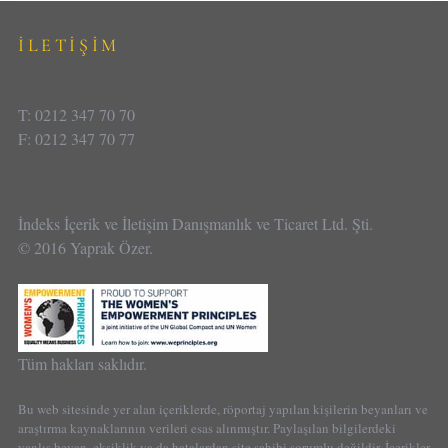
İLETİŞİM
T: 0212 347 70 70
F: 0212 347 70 77
İndeks İçerik ve İletişim Danışmanlık ve Ticaret Ltd. Şti.
© 2016 Yaprak Özer.
Tüm hakları saklıdır.
Bu web sitesinde yer alan içeriklerde, röportaj yapılan kişilerin beyanları ve
araştırma kaynaklarının verileri esas alınmıştır. Paylaşılan bilgilerdeki
yanlış beyan, eksiklik ya da hatalardan site sahibi sorumlu değildir. İçerikler