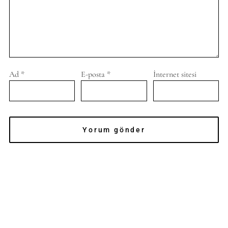
Ad
*
E-posta
*
İnternet sitesi