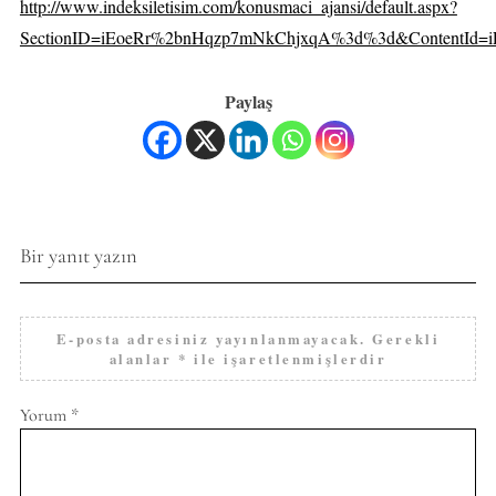
http://www.indeksiletisim.com/konusmaci_ajansi/default.aspx?
SectionID=iEoeRr%2bnHqzp7mNkChjxqA%3d%3d&ContentId
Paylaş
Bir yanıt yazın
E-posta adresiniz yayınlanmayacak.
Gerekli
alanlar
*
ile işaretlenmişlerdir
Yorum
*