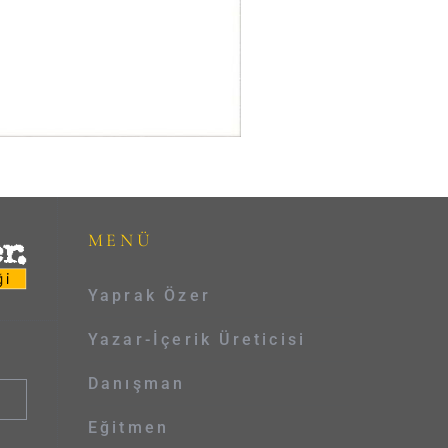
MENÜ
Yaprak Özer
Yazar-İçerik Üreticisi
Danışman
Eğitmen