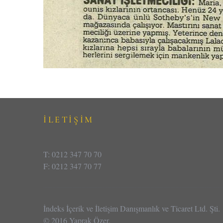
İLETİŞİM
T: 0212 347 70 70
F: 0212 347 70 77
İndeks İçerik ve İletişim Danışmanlık ve Ticaret Ltd. Şti.
© 2016 Yaprak Özer.