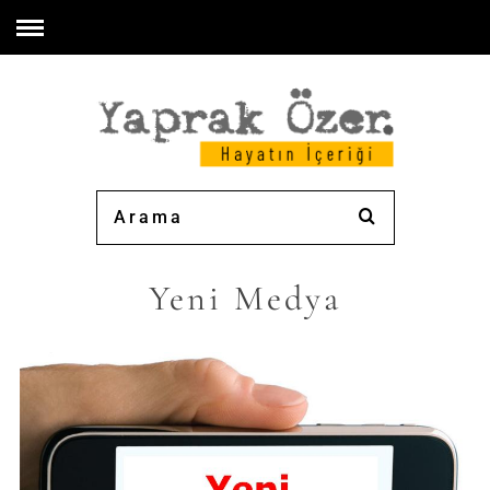
Yeni Medya