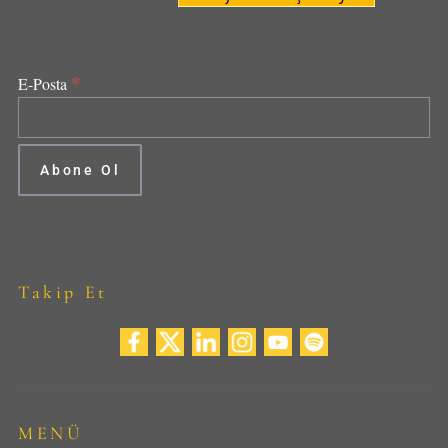
*
E-Posta
Takip Et
MENÜ