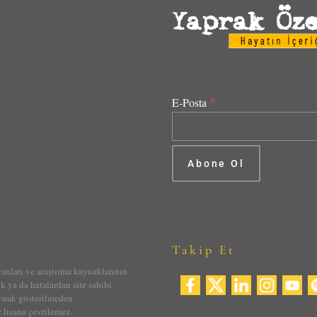
*
E-Posta
Takip Et
yanları ve araştırma kaynaklarının
ik ya da hatalardan site sahibi
aynak gösterilmeden
 lisana çevrilemez.