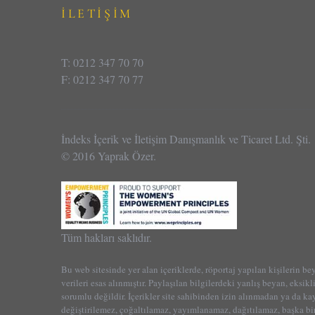
İLETİŞİM
T: 0212 347 70 70
F: 0212 347 70 77
İndeks İçerik ve İletişim Danışmanlık ve Ticaret Ltd. Şti.
© 2016 Yaprak Özer.
Tüm hakları saklıdır.
Bu web sitesinde yer alan içeriklerde, röportaj yapılan kişilerin be
verileri esas alınmıştır. Paylaşılan bilgilerdeki yanlış beyan, eksikl
sorumlu değildir. İçerikler site sahibinden izin alınmadan ya da k
değiştirilemez, çoğaltılamaz, yayımlanamaz, dağıtılamaz, başka bir