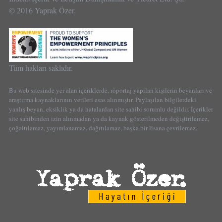
© 2016 Yaprak Özer.
Tüm hakları saklıdır.
Bu web sitesinde yer alan içeriklerde, röportaj yapılan kişilerin beyanları ve
araştırma kaynaklarının verileri esas alınmıştır. Paylaşılan bilgilerdeki
yanlış beyan, eksiklik ya da hatalardan site sahibi sorumlu değildir. İçerikler
site sahibinden izin alınmadan ya da kaynak gösterilmeden değiştirilemez,
çoğaltılamaz, yayımlanamaz, dağıtılamaz, başka bir lisana çevrilemez.