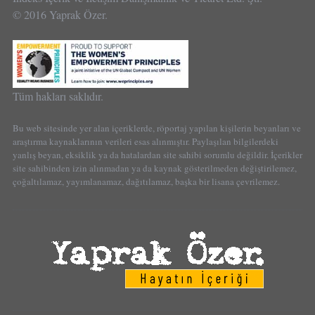
© 2016 Yaprak Özer.
Tüm hakları saklıdır.
Bu web sitesinde yer alan içeriklerde, röportaj yapılan kişilerin beyanları ve
araştırma kaynaklarının verileri esas alınmıştır. Paylaşılan bilgilerdeki
yanlış beyan, eksiklik ya da hatalardan site sahibi sorumlu değildir. İçerikler
site sahibinden izin alınmadan ya da kaynak gösterilmeden değiştirilemez,
çoğaltılamaz, yayımlanamaz, dağıtılamaz, başka bir lisana çevrilemez.