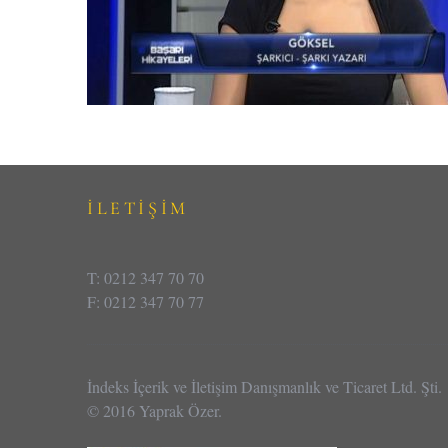
İLETİŞİM
T: 0212 347 70 70
F: 0212 347 70 77
İndeks İçerik ve İletişim Danışmanlık ve Ticaret Ltd. Şti.
© 2016 Yaprak Özer.