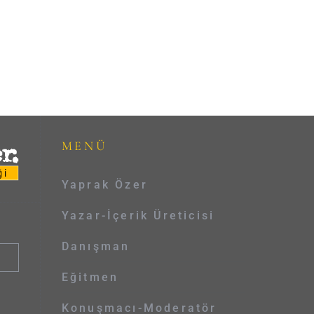
MENÜ
Yaprak Özer
Yazar-İçerik Üreticisi
Danışman
Eğitmen
Konuşmacı-Moderatör