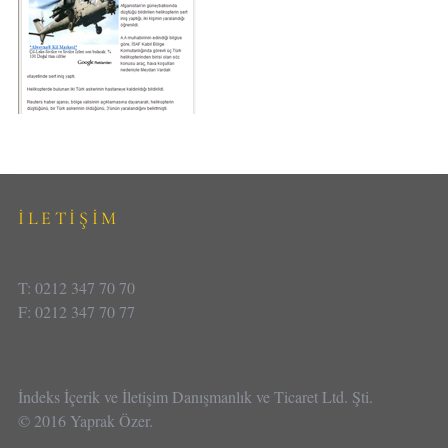
İLETİŞİM
T: 0212 347 70 70
F: 0212 347 70 77
İndeks İçerik ve İletişim Danışmanlık ve Ticaret Ltd. Şti.
© 2016 Yaprak Özer.