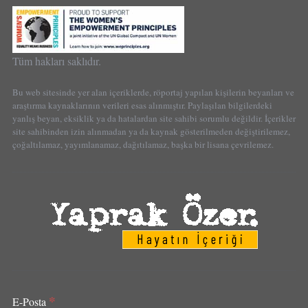
Tüm hakları saklıdır.
Bu web sitesinde yer alan içeriklerde, röportaj yapılan kişilerin beyanları ve
araştırma kaynaklarının verileri esas alınmıştır. Paylaşılan bilgilerdeki
yanlış beyan, eksiklik ya da hatalardan site sahibi sorumlu değildir. İçerikler
site sahibinden izin alınmadan ya da kaynak gösterilmeden değiştirilemez,
çoğaltılamaz, yayımlanamaz, dağıtılamaz, başka bir lisana çevrilemez.
*
E-Posta