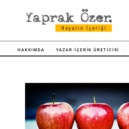
HAKKIMDA
YAZAR-İÇERİK ÜRETİCİSİ