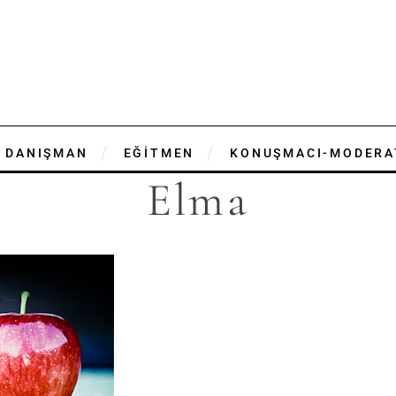
DANIŞMAN
EĞİTMEN
KONUŞMACI-MODERA
Elma