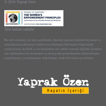
© 2016 Yaprak Özer.
Tüm hakları saklıdır.
Bu web sitesinde yer alan içeriklerde, röportaj yapılan kişilerin beyanları ve
araştırma kaynaklarının verileri esas alınmıştır. Paylaşılan bilgilerdeki
yanlış beyan, eksiklik ya da hatalardan site sahibi sorumlu değildir. İçerikler
site sahibinden izin alınmadan ya da kaynak gösterilmeden değiştirilemez,
çoğaltılamaz, yayımlanamaz, dağıtılamaz, başka bir lisana çevrilemez.