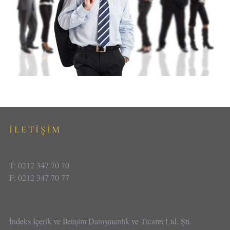
İLETİŞİM
T: 0212 347 70 70
F: 0212 347 70 77
İndeks İçerik ve İletişim Danışmanlık ve Ticaret Ltd. Şti.