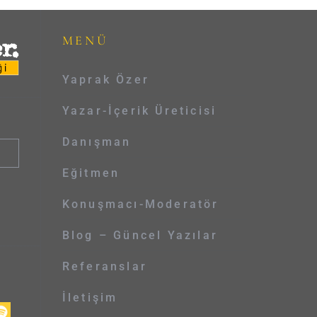
MENÜ
Yaprak Özer
Yazar-İçerik Üreticisi
Danışman
Eğitmen
Konuşmacı-Moderatör
Blog – Güncel Yazılar
Referanslar
İletişim