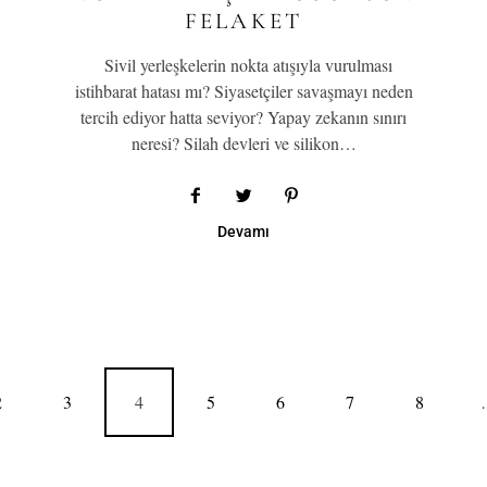
FELAKET
Sivil yerleşkelerin nokta atışıyla vurulması
istihbarat hatası mı? Siyasetçiler savaşmayı neden
tercih ediyor hatta seviyor? Yapay zekanın sınırı
neresi? Silah devleri ve silikon…
Devamı
2
3
4
5
6
7
8