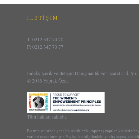
İLETİŞİM
T: 0212 347 70 70
F: 0212 347 70 77
İndeks İçerik ve İletişim Danışmanlık ve Ticaret Ltd. Şti.
© 2016 Yaprak Özer.
Tüm hakları saklıdır.
Bu web sitesinde yer alan içeriklerde, röportaj yapılan kişilerin be
verileri esas alınmıştır. Paylaşılan bilgilerdeki yanlış beyan, eksikl