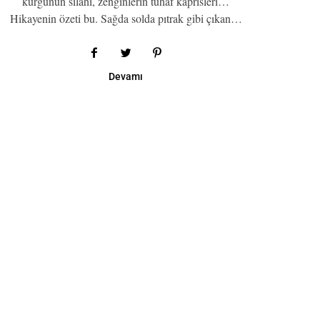
kurgunun silahı, zenginlerin tuhaf kaprisleri…
Hikayenin özeti bu. Sağda solda pıtrak gibi çıkan…
Devamı