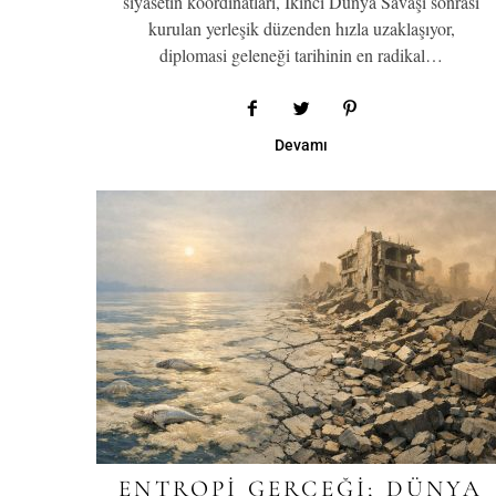
siyasetin koordinatları, İkinci Dünya Savaşı sonrası
kurulan yerleşik düzenden hızla uzaklaşıyor,
diplomasi geleneği tarihinin en radikal…
Devamı
ENTROPI GERÇEĞI; DÜNYA