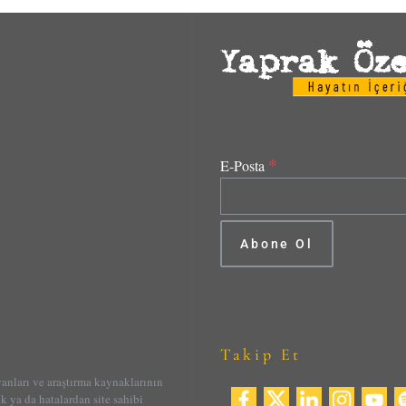
*
E-Posta
Takip Et
yanları ve araştırma kaynaklarının
ik ya da hatalardan site sahibi