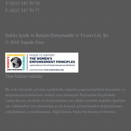
T: 0212 347 70 70
F: 0212 347 70 77
İndeks İçerik ve İletişim Danışmanlık ve Ticaret Ltd. Şti.
© 2016 Yaprak Özer.
Tüm hakları saklıdır.
Bu web sitesinde yer alan içeriklerde, röportaj yapılan kişilerin beyanları ve
araştırma kaynaklarının verileri esas alınmıştır. Paylaşılan bilgilerdeki
yanlış beyan, eksiklik ya da hatalardan site sahibi sorumlu değildir. İçerikler
site sahibinden izin alınmadan ya da kaynak gösterilmeden değiştirilemez,
çoğaltılamaz, yayımlanamaz, dağıtılamaz, başka bir lisana çevrilemez.