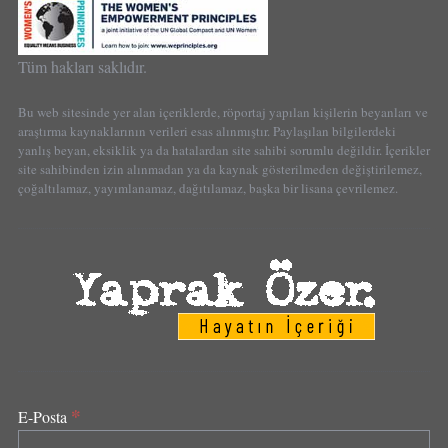
Tüm hakları saklıdır.
Bu web sitesinde yer alan içeriklerde, röportaj yapılan kişilerin beyanları ve
araştırma kaynaklarının verileri esas alınmıştır. Paylaşılan bilgilerdeki
yanlış beyan, eksiklik ya da hatalardan site sahibi sorumlu değildir. İçerikler
site sahibinden izin alınmadan ya da kaynak gösterilmeden değiştirilemez,
çoğaltılamaz, yayımlanamaz, dağıtılamaz, başka bir lisana çevrilemez.
*
E-Posta