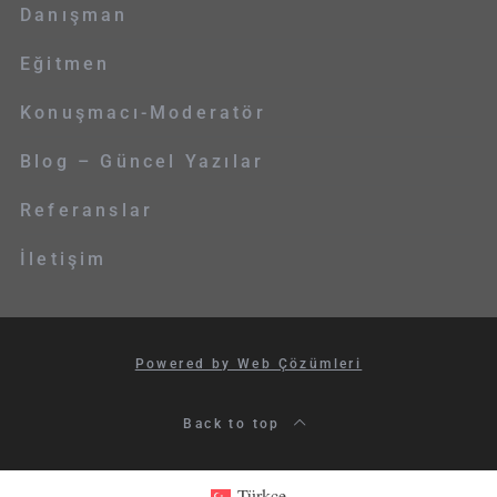
Danışman
Eğitmen
Konuşmacı-Moderatör
Blog – Güncel Yazılar
Referanslar
İletişim
Powered by Web Çözümleri
Back to top
Türkçe