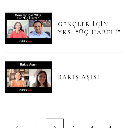
GENÇLER İÇIN
YKS, “ÜÇ HARFLI”
BAKIŞ AŞISI
1
2
3
4
5