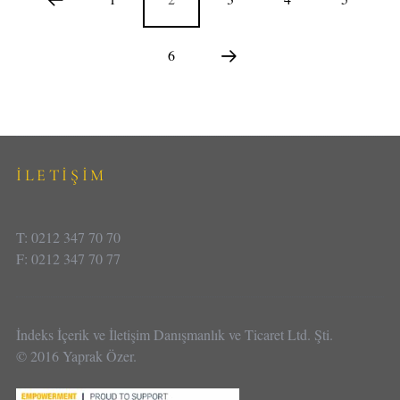
6
İLETİŞİM
T: 0212 347 70 70
F: 0212 347 70 77
İndeks İçerik ve İletişim Danışmanlık ve Ticaret Ltd. Şti.
© 2016 Yaprak Özer.