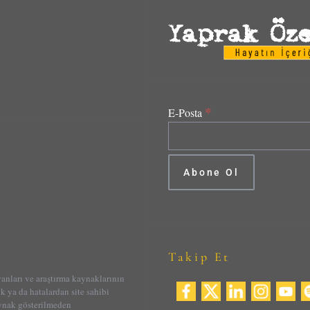
*
E-Posta
Takip Et
yanları ve araştırma kaynaklarının
ik ya da hatalardan site sahibi
aynak gösterilmeden