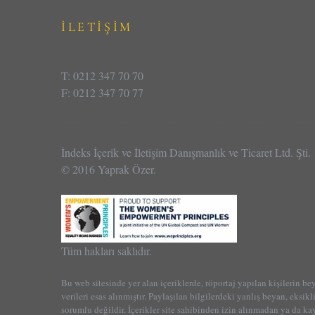
İLETİŞİM
T: 0212 347 70 70
F: 0212 347 70 77
İndeks İçerik ve İletişim Danışmanlık ve Ticaret Ltd. Şti.
© 2016 Yaprak Özer.
Tüm hakları saklıdır.
Bu web sitesinde yer alan içeriklerde, röportaj yapılan kişilerin be
verileri esas alınmıştır. Paylaşılan bilgilerdeki yanlış beyan, eksikl
sorumlu değildir. İçerikler site sahibinden izin alınmadan ya da k