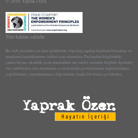
© 2016 Yaprak Özer.
Tüm hakları saklıdır.
Bu web sitesinde yer alan içeriklerde, röportaj yapılan kişilerin beyanları ve
araştırma kaynaklarının verileri esas alınmıştır. Paylaşılan bilgilerdeki
yanlış beyan, eksiklik ya da hatalardan site sahibi sorumlu değildir. İçerikler
site sahibinden izin alınmadan ya da kaynak gösterilmeden değiştirilemez,
çoğaltılamaz, yayımlanamaz, dağıtılamaz, başka bir lisana çevrilemez.