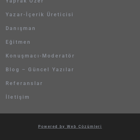
Yaprak Özer
Yazar-İçerik Üreticisi
Danışman
Eğitmen
Konuşmacı-Moderatör
Blog – Güncel Yazılar
Referanslar
İletişim
Powered by Web Çözümleri