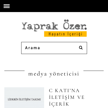
medya yöneticisi
C KATI’NA
İLETIŞIM VE
İÇERIK