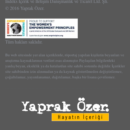
İndeks İçerik ve İletişim Danışmanlık ve Ticaret Ltd. Şti.
© 2016 Yaprak Özer.
Tüm hakları saklıdır.
Bu web sitesinde yer alan içeriklerde, röportaj yapılan kişilerin beyanları ve
araştırma kaynaklarının verileri esas alınmıştır. Paylaşılan bilgilerdeki
yanlış beyan, eksiklik ya da hatalardan site sahibi sorumlu değildir. İçerikler
site sahibinden izin alınmadan ya da kaynak gösterilmeden değiştirilemez,
çoğaltılamaz, yayımlanamaz, dağıtılamaz, başka bir lisana çevrilemez.