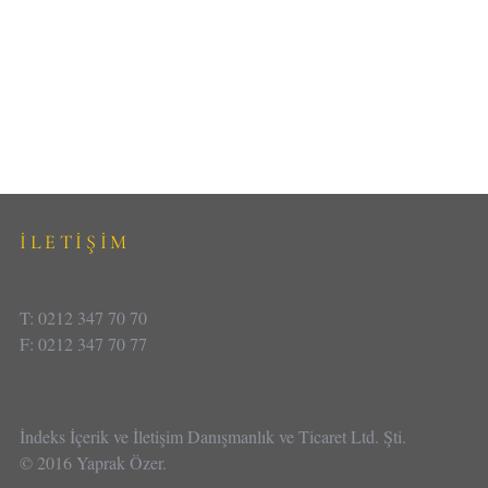
İLETİŞİM
T: 0212 347 70 70
F: 0212 347 70 77
İndeks İçerik ve İletişim Danışmanlık ve Ticaret Ltd. Şti.
© 2016 Yaprak Özer.