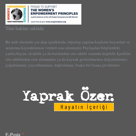
Tüm hakları saklıdır.
Bu web sitesinde yer alan içeriklerde, röportaj yapılan kişilerin beyanları ve
araştırma kaynaklarının verileri esas alınmıştır. Paylaşılan bilgilerdeki
yanlış beyan, eksiklik ya da hatalardan site sahibi sorumlu değildir. İçerikler
site sahibinden izin alınmadan ya da kaynak gösterilmeden değiştirilemez,
çoğaltılamaz, yayımlanamaz, dağıtılamaz, başka bir lisana çevrilemez.
*
E-Posta