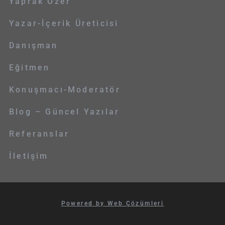
Yaprak Özer
Yazar-İçerik Üreticisi
Danışman
Eğitmen
Konuşmacı-Moderatör
Blog – Güncel Yazılar
Referanslar
İletişim
Powered by Web Çözümleri