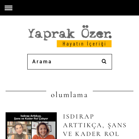
olumlama
ISDIRAP
ARTTIKÇA, ŞANS
VE KADER ROL