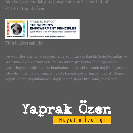
İndeks İçerik ve İletişim Danışmanlık ve Ticaret Ltd. Şti.
© 2016 Yaprak Özer.
Tüm hakları saklıdır.
Bu web sitesinde yer alan içeriklerde, röportaj yapılan kişilerin beyanları ve
araştırma kaynaklarının verileri esas alınmıştır. Paylaşılan bilgilerdeki
yanlış beyan, eksiklik ya da hatalardan site sahibi sorumlu değildir. İçerikler
site sahibinden izin alınmadan ya da kaynak gösterilmeden değiştirilemez,
çoğaltılamaz, yayımlanamaz, dağıtılamaz, başka bir lisana çevrilemez.