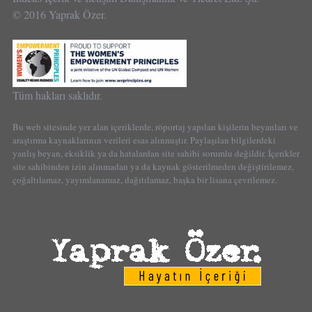
© 2016 Yaprak Özer.
Tüm hakları saklıdır.
Bu web sitesinde yer alan içeriklerde, röportaj yapılan kişilerin beyanları ve
araştırma kaynaklarının verileri esas alınmıştır. Paylaşılan bilgilerdeki
yanlış beyan, eksiklik ya da hatalardan site sahibi sorumlu değildir. İçerikler
site sahibinden izin alınmadan ya da kaynak gösterilmeden değiştirilemez,
çoğaltılamaz, yayımlanamaz, dağıtılamaz, başka bir lisana çevrilemez.