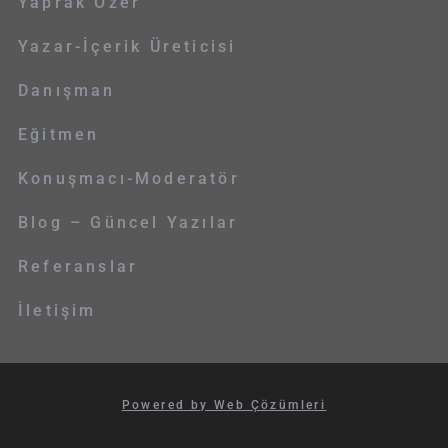
Yaprak Özer
Yazar-İçerik Üreticisi
Danışman
Eğitmen
Konuşmacı-Moderatör
Blog – Güncel Yazılar
Referanslar
İletişim
Powered by Web Çözümleri