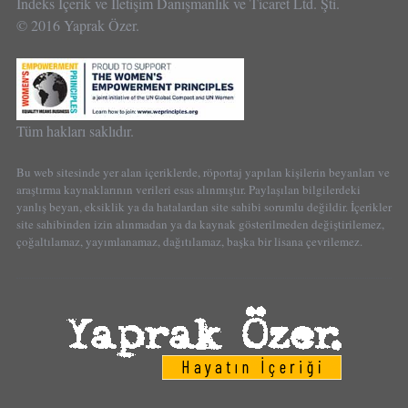
İndeks İçerik ve İletişim Danışmanlık ve Ticaret Ltd. Şti.
© 2016 Yaprak Özer.
Tüm hakları saklıdır.
Bu web sitesinde yer alan içeriklerde, röportaj yapılan kişilerin beyanları ve
araştırma kaynaklarının verileri esas alınmıştır. Paylaşılan bilgilerdeki
yanlış beyan, eksiklik ya da hatalardan site sahibi sorumlu değildir. İçerikler
site sahibinden izin alınmadan ya da kaynak gösterilmeden değiştirilemez,
çoğaltılamaz, yayımlanamaz, dağıtılamaz, başka bir lisana çevrilemez.