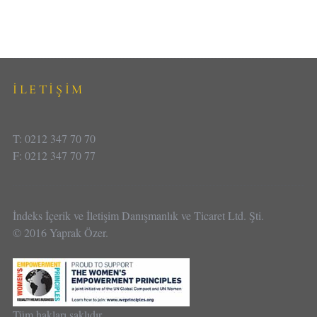
İLETİŞİM
T: 0212 347 70 70
F: 0212 347 70 77
İndeks İçerik ve İletişim Danışmanlık ve Ticaret Ltd. Şti.
© 2016 Yaprak Özer.
Tüm hakları saklıdır.