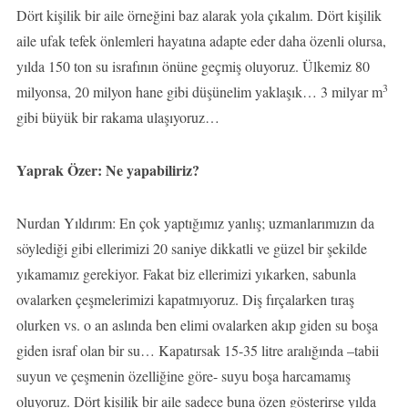
Dört kişilik bir aile örneğini baz alarak yola çıkalım. Dört kişilik
aile ufak tefek önlemleri hayatına adapte eder daha özenli olursa,
yılda 150 ton su israfının önüne geçmiş oluyoruz. Ülkemiz 80
3
milyonsa, 20 milyon hane gibi düşünelim yaklaşık… 3 milyar m
gibi büyük bir rakama ulaşıyoruz…
Yaprak Özer: Ne yapabiliriz?
Nurdan Yıldırım: En çok yaptığımız yanlış; uzmanlarımızın da
söylediği gibi ellerimizi 20 saniye dikkatli ve güzel bir şekilde
yıkamamız gerekiyor. Fakat biz ellerimizi yıkarken, sabunla
ovalarken çeşmelerimizi kapatmıyoruz. Diş fırçalarken tıraş
olurken vs. o an aslında ben elimi ovalarken akıp giden su boşa
giden israf olan bir su… Kapatırsak 15-35 litre aralığında –tabii
suyun ve çeşmenin özelliğine göre- suyu boşa harcamamış
oluyoruz. Dört kişilik bir aile sadece buna özen gösterirse yılda