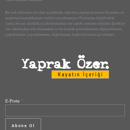
Bu web sitesinde yer alan içeriklerde, röportaj yapılan kişilerin beyanları ve
araştırma kaynaklarının verileri esas alınmıştır. Paylaşılan bilgilerdeki
yanlış beyan, eksiklik ya da hatalardan site sahibi sorumlu değildir. İçerikler
site sahibinden izin alınmadan ya da kaynak gösterilmeden değiştirilemez,
çoğaltılamaz, yayımlanamaz, dağıtılamaz, başka bir lisana çevrilemez.
*
E-Posta