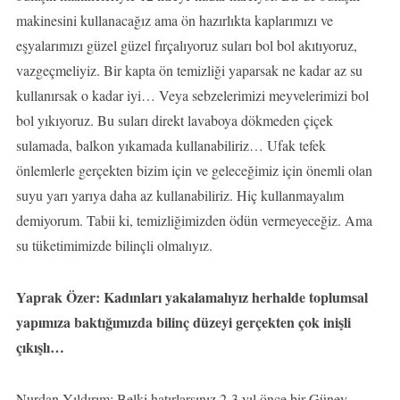
makinesini kullanacağız ama ön hazırlıkta kaplarımızı ve
eşyalarımızı güzel güzel fırçalıyoruz suları bol bol akıtıyoruz,
vazgeçmeliyiz. Bir kapta ön temizliği yaparsak ne kadar az su
kullanırsak o kadar iyi… Veya sebzelerimizi meyvelerimizi bol
bol yıkıyoruz. Bu suları direkt lavaboya dökmeden çiçek
sulamada, balkon yıkamada kullanabiliriz… Ufak tefek
önlemlerle gerçekten bizim için ve geleceğimiz için önemli olan
suyu yarı yarıya daha az kullanabiliriz. Hiç kullanmayalım
demiyorum. Tabii ki, temizliğimizden ödün vermeyeceğiz. Ama
su tüketimimizde bilinçli olmalıyız.
Yaprak Özer: Kadınları yakalamalıyız herhalde toplumsal
yapımıza baktığımızda bilinç düzeyi gerçekten çok inişli
çıkışlı…
Nurdan Yıldırım: Belki hatırlarsınız 2-3 yıl önce bir Güney