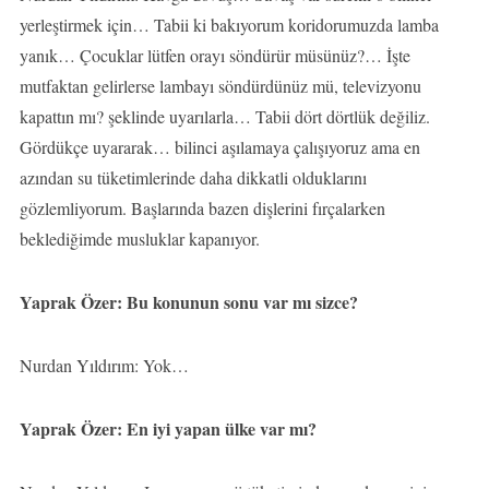
yerleştirmek için… Tabii ki bakıyorum koridorumuzda lamba
yanık… Çocuklar lütfen orayı söndürür müsünüz?… İşte
mutfaktan gelirlerse lambayı söndürdünüz mü, televizyonu
kapattın mı? şeklinde uyarılarla… Tabii dört dörtlük değiliz.
Gördükçe uyararak… bilinci aşılamaya çalışıyoruz ama en
azından su tüketimlerinde daha dikkatli olduklarını
gözlemliyorum. Başlarında bazen dişlerini fırçalarken
beklediğimde musluklar kapanıyor.
Yaprak Özer: Bu konunun sonu var mı sizce?
Nurdan Yıldırım: Yok…
Yaprak Özer: En iyi yapan ülke var mı?