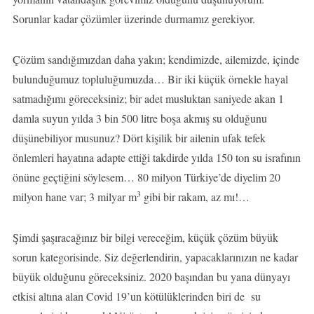
Sorunlar kadar çözümler üzerinde durmamız gerekiyor.
Çözüm sandığımızdan daha yakın; kendimizde, ailemizde, içinde
bulunduğumuz topluluğumuzda… Bir iki küçük örnekle hayal
satmadığımı göreceksiniz; bir adet musluktan saniyede akan 1
damla suyun yılda 3 bin 500 litre boşa akmış su olduğunu
düşünebiliyor musunuz? Dört kişilik bir ailenin ufak tefek
önlemleri hayatına adapte ettiği takdirde yılda 150 ton su israfının
önüne geçtiğini söylesem… 80 milyon Türkiye’de diyelim 20
3
milyon hane var; 3 milyar m
gibi bir rakam, az mı!…
Şimdi şaşıracağınız bir bilgi vereceğim, küçük çözüm büyük
sorun kategorisinde. Siz değerlendirin, yapacaklarınızın ne kadar
büyük olduğunu göreceksiniz. 2020 başından bu yana dünyayı
etkisi altına alan Covid 19’un kötülüklerinden biri de su