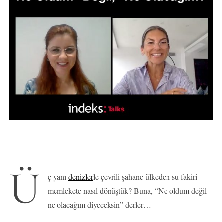
Ü
ç yanı
denizler
le çevrili şahane ülkeden su fakiri
memlekete nasıl dönüştük? Buna, “Ne oldum değil
ne olacağım diyeceksin” derler…