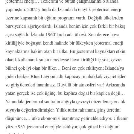
jeotermal enerji… Tezlerimi ve bütün çalışmalarımı o alanda
yapmıştım. 2002 yılında da İzlanda’da 6 aylık jeotermal enerji
üzerine kapsamlı bir eğitim programı vardı. Değişik ülkelerden
bursiyerleri ağırlıyorlardı. İzlanda benim için çok farklı bir bakış
açısı sağladı. İzlanda 1960’larda ada ülkesi. Son derece hava
kirliliğiyle boğuşan kendi halinde bir ülkeyken jeotermal enerji
kaynaklarına hakim olan bir ülke. Bu jeotermal kaynakları etkin
olarak kullanarak şu an neredeyse hava kirliliği hiç yok, çevre
bilinci çok iyi olan bir ülke… Beni en çok etkileyen; İzlanda’ya
giden herkes Blue Lagoon adlı kaplıcayı muhakkak ziyaret eder
ve giriş ücretleri inanılmaz. Büyülü bir atmosferi var! Arkasında
yatan gerçek ise çok ilginç; bu kaplıca doğal bir kaplıca değil…
Yanındaki jeotermal santralin atığıyla çevreyi düzenlemişler atık
suyuyla değerlendirmişler. Yıllık turist rakamını, giriş ücretini
düşününce… ülke ekonomisi inanılmaz gelir elde ediyor. Ülkenin
yüzde 95’i jeotermal enerjiyle ısıtılıyor, çok güzel bir dağıtım