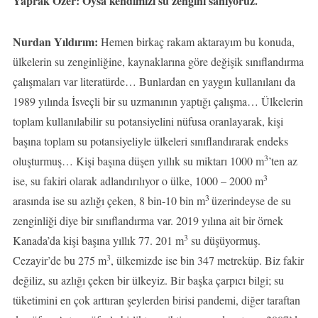
Yaprak Özer: Oysa kendimizi su zengini sanıyoruz.
Nurdan Yıldırım:
Hemen birkaç rakam aktarayım bu konuda,
ülkelerin su zenginliğine, kaynaklarına göre değişik sınıflandırma
çalışmaları var literatürde… Bunlardan en yaygın kullanılanı da
1989 yılında İsveçli bir su uzmanının yaptığı çalışma… Ülkelerin
toplam kullanılabilir su potansiyelini nüfusa oranlayarak, kişi
başına toplam su potansiyeliyle ülkeleri sınıflandırarak endeks
3
oluşturmuş… Kişi başına düşen yıllık su miktarı 1000 m
’ten az
3
ise, su fakiri olarak adlandırılıyor o ülke, 1000 – 2000 m
3
arasında ise su azlığı çeken, 8 bin-10 bin m
üzerindeyse de su
zenginliği diye bir sınıflandırma var. 2019 yılına ait bir örnek
3
Kanada’da kişi başına yıllık 77. 201 m
su düşüyormuş.
3
Cezayir’de bu 275 m
, ülkemizde ise bin 347 metreküp. Biz fakir
değiliz, su azlığı çeken bir ülkeyiz. Bir başka çarpıcı bilgi; su
tüketimini en çok arttıran şeylerden birisi pandemi, diğer taraftan