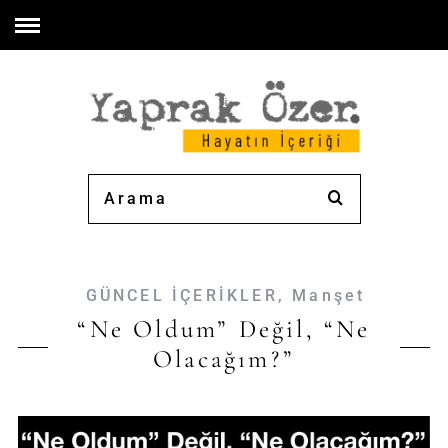
GÜNCEL İÇERİKLER
,
Manşet
“Ne Oldum” Değil, “Ne
Olacağım?”