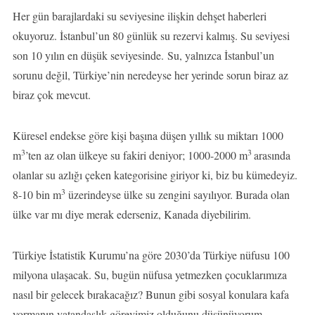
Her gün barajlardaki su seviyesine ilişkin dehşet haberleri
okuyoruz. İstanbul’un 80 günlük su rezervi kalmış. Su seviyesi
son 10 yılın en düşük seviyesinde. Su, yalnızca İstanbul’un
sorunu değil, Türkiye’nin neredeyse her yerinde sorun biraz az
biraz çok mevcut.
Küresel endekse göre kişi başına düşen yıllık su miktarı 1000
3
3
m
’ten az olan ülkeye su fakiri deniyor; 1000-2000 m
arasında
olanlar su azlığı çeken kategorisine giriyor ki, biz bu kümedeyiz.
3
8-10 bin m
üzerindeyse ülke su zengini sayılıyor. Burada olan
ülke var mı diye merak ederseniz, Kanada diyebilirim.
Türkiye İstatistik Kurumu’na göre 2030’da Türkiye nüfusu 100
milyona ulaşacak. Su, bugün nüfusa yetmezken çocuklarımıza
nasıl bir gelecek bırakacağız? Bunun gibi sosyal konulara kafa
yormanın vatandaşlık görevimiz olduğunu düşünüyorum.