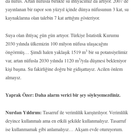
da nüfus. Artan nüfusla birlikte su ihtiyacımız da artıyor. 2007’de
yayınlanan bir rapor son yüzyıl içinde dünya nüfusunun 3 kat, su
kaynaklarına olan talebin 7 kat arttığını gösteriyor.
Suya olan ihtiyaç gün gün artıyor. Türkiye İstatistik Kurumu
2030 yılında ülkemizin 100 milyon nüfusa ulaşacağını
3
öngörmüş… Şimdi halen yaklaşık 1519 m
bir su potansiyelimiz
3
var, artan nüfusla 2030 yılında 1120 m
/yıla düşmesi bekleniyor
kişi başına. Su fakirliğine doğru bir gidişattayız. Acilen önlem
almayız.
Yaprak Özer: Daha alarm verici bir şey söyleyemezdiniz.
Nurdan Yıldırım:
Tasarruf ile verimlilik karıştırılıyor. Verimlilik
deyince kullanmalı ama en etkili şekilde kullanmalıyız. Tasarruf
ise kullanmamak gibi anlamalıyız… Akşam evde oturuyorum.