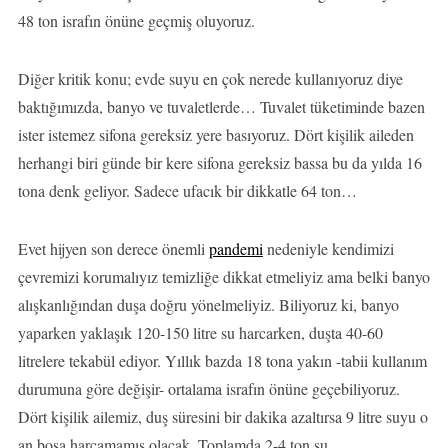
48 ton israfın önüne geçmiş oluyoruz.
Diğer kritik konu; evde suyu en çok nerede kullanıyoruz diye
baktığımızda, banyo ve tuvaletlerde… Tuvalet tüketiminde bazen
ister istemez sifona gereksiz yere basıyoruz. Dört kişilik aileden
herhangi biri günde bir kere sifona gereksiz bassa bu da yılda 16
tona denk geliyor. Sadece ufacık bir dikkatle 64 ton…
Evet hijyen son derece önemli
pandemi
nedeniyle kendimizi
çevremizi korumalıyız temizliğe dikkat etmeliyiz ama belki banyo
alışkanlığından duşa doğru yönelmeliyiz. Biliyoruz ki, banyo
yaparken yaklaşık 120-150 litre su harcarken, duşta 40-60
litrelere tekabül ediyor. Yıllık bazda 18 tona yakın -tabii kullanım
durumuna göre değişir- ortalama israfın önüne geçebiliyoruz.
Dört kişilik ailemiz, duş süresini bir dakika azaltırsa 9 litre suyu o
an boşa harcamamış olacak. Toplamda 2-4 ton su…