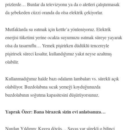
prizlerde… Bunlar da televizyonu ya da o aletleri çalıştırmasak
da şebekeden cüzzi oranda da olsa elektrik çekiyorlar.
Mutfaklarda su ısıtmak için kettle’a yönleniyoruz. Elektrik
enerjisi tüketimi yerine ocakta suyumuzu ısıtmak süreye yayarak
olsa da tasarruflu… Yemek pişirirken düdüklü tencereyle
pişirirsek süreci kısaltır, kullandığımız yakıt neyse azaltmış
olabilir.
Kullanmadığımız halde bazı odaların lambaları vs. sürekli açık
olabiliyor. Buzdolabına sıcak yemeği koyduğunuzda
buzdolabının soğutma kapasitesini düşürüyorsunuz.
Yaprak Özer: Bana birazcık sizin evi anlatsanıza…
Nurdan Yıldırım: Kavga dövüş… Savaş var sürekli o bilinci