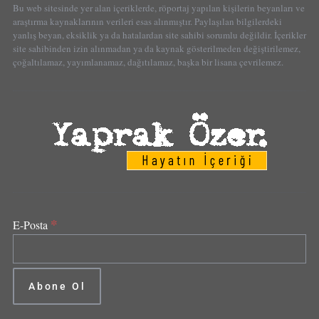
Bu web sitesinde yer alan içeriklerde, röportaj yapılan kişilerin beyanları ve
araştırma kaynaklarının verileri esas alınmıştır. Paylaşılan bilgilerdeki
yanlış beyan, eksiklik ya da hatalardan site sahibi sorumlu değildir. İçerikler
site sahibinden izin alınmadan ya da kaynak gösterilmeden değiştirilemez,
çoğaltılamaz, yayımlanamaz, dağıtılamaz, başka bir lisana çevrilemez.
*
E-Posta