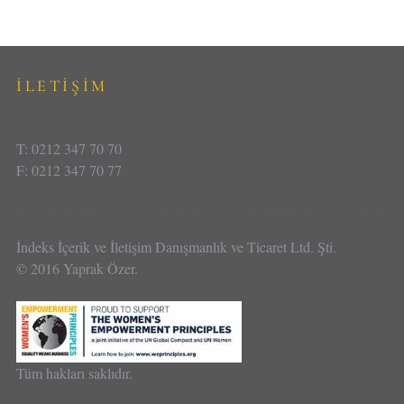
İLETİŞİM
T: 0212 347 70 70
F: 0212 347 70 77
İndeks İçerik ve İletişim Danışmanlık ve Ticaret Ltd. Şti.
© 2016 Yaprak Özer.
Tüm hakları saklıdır.