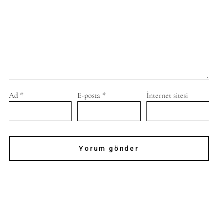
Ad
*
E-posta
*
İnternet sitesi