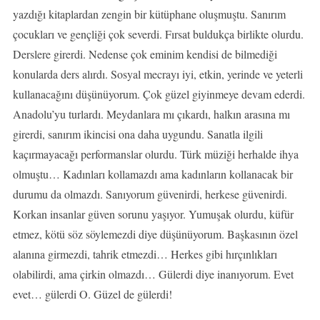
yazdığı kitaplardan zengin bir kütüphane oluşmuştu. Sanırım
çocukları ve gençliği çok severdi. Fırsat buldukça birlikte olurdu.
Derslere girerdi. Nedense çok eminim kendisi de bilmediği
konularda ders alırdı. Sosyal mecrayı iyi, etkin, yerinde ve yeterli
kullanacağını düşünüyorum. Çok güzel giyinmeye devam ederdi.
Anadolu’yu turlardı. Meydanlara mı çıkardı, halkın arasına mı
girerdi, sanırım ikincisi ona daha uygundu. Sanatla ilgili
kaçırmayacağı performanslar olurdu. Türk müziği herhalde ihya
olmuştu… Kadınları kollamazdı ama kadınların kollanacak bir
durumu da olmazdı. Sanıyorum güvenirdi, herkese güvenirdi.
Korkan insanlar güven sorunu yaşıyor. Yumuşak olurdu, küfür
etmez, kötü söz söylemezdi diye düşünüyorum. Başkasının özel
alanına girmezdi, tahrik etmezdi… Herkes gibi hırçınlıkları
olabilirdi, ama çirkin olmazdı… Gülerdi diye inanıyorum. Evet
evet… gülerdi O. Güzel de gülerdi!