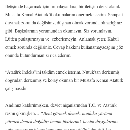
İletişimde başarmak için tırmalayanlara, bir iletişim dersi olarak
Mustafa Kemal Atatürk’ü okumalarını önermek isterim. Sempati
duymak zorunda değilsiniz, düşman olmak zorunda olmadığınız
gibi! Başkalarının yorumundan okumayın. Siz yorumlayın.
Lütfen putlaştırmayın ve ezberlemeyin. Anlamak yeter. Kabul
etmek zorunda değilsiniz. Cevap hakkını kullanamayacağını göz
önünde bulundurmanızı rica ederim.
“Atatürk İndeks”ini takdim etmek isterim. Nutuk’tan derlenmiş
doğrudan derlenmiş ve kolay okunan bir Mustafa Kemal Atatürk
çalışmasıdır.
Andımız kaldırılmışken, devlet nişanlarından T.C. ve Atatürk
resmi çıkmışken…
“
Beni görmek demek, mutlaka yüzümü
görmek demek değildir; benim fikirlerimi, benim duygularımı
anlıyorsanız ve hissediyorsanız, bu yeterlidir.”
demişti, bu