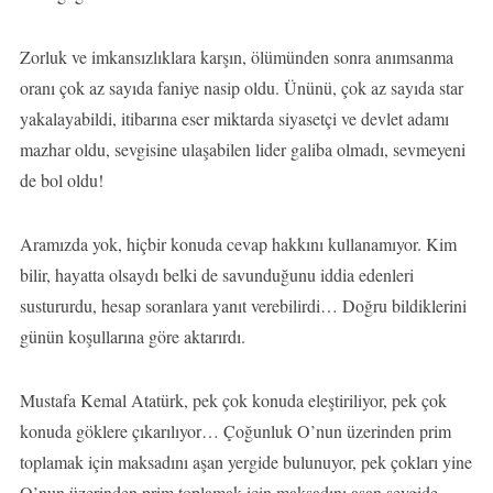
Zorluk ve imkansızlıklara karşın, ölümünden sonra anımsanma
oranı çok az sayıda faniye nasip oldu. Ününü, çok az sayıda star
yakalayabildi, itibarına eser miktarda siyasetçi ve devlet adamı
mazhar oldu, sevgisine ulaşabilen lider galiba olmadı, sevmeyeni
de bol oldu!
Aramızda yok, hiçbir konuda cevap hakkını kullanamıyor. Kim
bilir, hayatta olsaydı belki de savunduğunu iddia edenleri
sustururdu, hesap soranlara yanıt verebilirdi… Doğru bildiklerini
günün koşullarına göre aktarırdı.
Mustafa Kemal Atatürk, pek çok konuda eleştiriliyor, pek çok
konuda göklere çıkarılıyor… Çoğunluk O’nun üzerinden prim
toplamak için maksadını aşan yergide bulunuyor, pek çokları yine
O’nun üzerinden prim toplamak için maksadını aşan sevgide