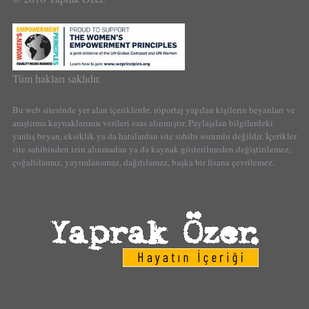
Tüm hakları saklıdır.
Bu web sitesinde yer alan içeriklerde, röportaj yapılan kişilerin beyanları ve
araştırma kaynaklarının verileri esas alınmıştır. Paylaşılan bilgilerdeki
yanlış beyan, eksiklik ya da hatalardan site sahibi sorumlu değildir. İçerikler
site sahibinden izin alınmadan ya da kaynak gösterilmeden değiştirilemez,
çoğaltılamaz, yayımlanamaz, dağıtılamaz, başka bir lisana çevrilemez.