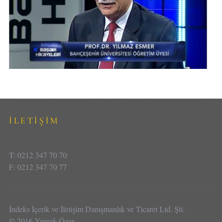
İLETİŞİM
T: 0212 347 70 70
F: 0212 347 70 77
İndeks İçerik ve İletişim Danışmanlık ve Ticaret Ltd. Şti.
© 2016 Yaprak Özer.