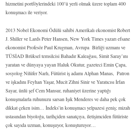
hizmetini portföylerindeki 100’ü yerli olmak üzere toplam 400
konuşmacı ile veriyor.
2013 Nobel Ekonomi Ödülü sahibi Amerikalı ekonomist Robert
J. Shiller ve Lards Peter Hansen, New York Times yazarı efsane
ekonomist Profesör Paul Krugman, Avrupa Birliği uzmanı ve
TÜSİAD Brüksel temsilcisi Bahadır Kaleağası, Simit Saray’ını
yaratan ve dünyaya yayan Haluk Okutur, gazeteci Emin Çapa,
sosyolog Nilüfer Narlı, Fütürist iş adamı Alphan Manas, Patron
ve işkadını Feyhan Yaşar, Mucit Zihni Sinir ve Yaratıcısı İrfan
Sayar, ünlü şef Cem Mansur, ruhaniyet üzerine yaptığı
konuşmalarla ruhunuzu sarsan Işık Menderes ve daha pek çok
dikkat çeken isim… İndeks’in konuşmacı yelpazesi geniş; mizah
ustasından biyoloğa, tarihçiden sanatçıya, iletişimciden fütüriste
çok sayıda uzman, konuşuyor, konuşturuyor…