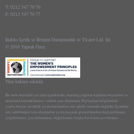
T: 0212 347 70 70
F: 0212 347 70 77
İndeks İçerik ve İletişim Danışmanlık ve Ticaret Ltd. Şti.
© 2016 Yaprak Özer.
Tüm hakları saklıdır.
Bu web sitesinde yer alan içeriklerde, röportaj yapılan kişilerin beyanları ve
araştırma kaynaklarının verileri esas alınmıştır. Paylaşılan bilgilerdeki
yanlış beyan, eksiklik ya da hatalardan site sahibi sorumlu değildir. İçerikler
site sahibinden izin alınmadan ya da kaynak gösterilmeden değiştirilemez,
çoğaltılamaz, yayımlanamaz, dağıtılamaz, başka bir lisana çevrilemez.