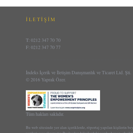
İLETİŞİM
T: 0212 347 70 70
F: 0212 347 70 77
İndeks İçerik ve İletişim Danışmanlık ve Ticaret Ltd. Şti.
© 2016 Yaprak Özer.
Tüm hakları saklıdır.
Bu web sitesinde yer alan içeriklerde, röportaj yapılan kişilerin be