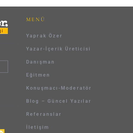
MENÜ
Yaprak Özer
Yazar-İçerik Üreticisi
Danışman
Eğitmen
Konuşmacı-Moderatör
Blog – Güncel Yazılar
Referanslar
İletişim