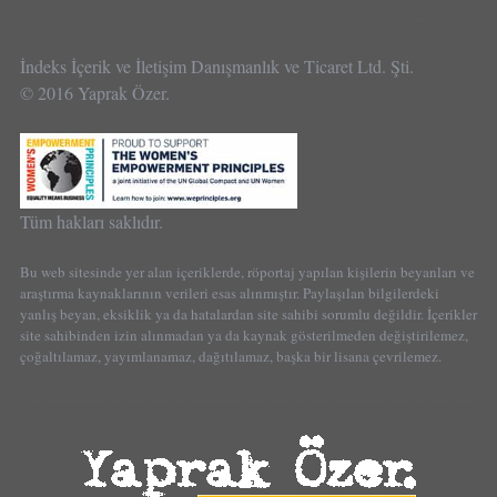
İndeks İçerik ve İletişim Danışmanlık ve Ticaret Ltd. Şti.
© 2016 Yaprak Özer.
Tüm hakları saklıdır.
Bu web sitesinde yer alan içeriklerde, röportaj yapılan kişilerin beyanları ve
araştırma kaynaklarının verileri esas alınmıştır. Paylaşılan bilgilerdeki
yanlış beyan, eksiklik ya da hatalardan site sahibi sorumlu değildir. İçerikler
site sahibinden izin alınmadan ya da kaynak gösterilmeden değiştirilemez,
çoğaltılamaz, yayımlanamaz, dağıtılamaz, başka bir lisana çevrilemez.