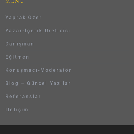
MENÜ
Yaprak Özer
Yazar-İçerik Üreticisi
Danışman
Eğitmen
Konuşmacı-Moderatör
Blog – Güncel Yazılar
Referanslar
İletişim